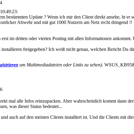
14
10:49:23:
m bestimmten Update ? Wenn ich mir den Client direkt ansehe, ht er so
onficker Abwehr und mit gut 1000 Nutzern am Netz recht dringend !!
erst im dritten oder vierten Posting mit allen Informationen ankommt.
stallieren freigegeben? Ich weiß nicht genau, welchen Bericht Du dir 
gistrieren
um Multimediadateien oder Links zu sehen).
WSUS_KB958644
56
rekt mal alle Infos reinzupacken. Aber wahrscheinlich kommt dann de
sen, was dieser Status bedeutet...
nd auch auf den meisten Clients installiert ist. Und die Clients mit d