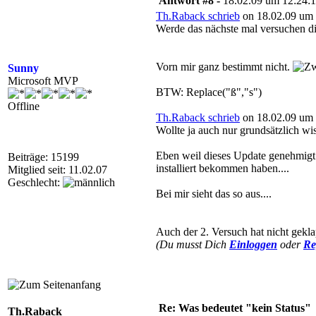
Antwort #8 -
18.02.09 um 12:24:
Th.Raback schrieb
on 18.02.09 um 
Werde das nächste mal versuchen di
Vorn mir ganz bestimmt nicht.
Sunny
Microsoft MVP
BTW: Replace("ß","s")
Offline
Th.Raback schrieb
on 18.02.09 um 
Wollte ja auch nur grundsätzlich wis
Eben weil dieses Update genehmigt u
Beiträge: 15199
installiert bekommen haben....
Mitglied seit: 11.02.07
Geschlecht:
Bei mir sieht das so aus....
Auch der 2. Versuch hat nicht gekl
(Du musst Dich
Einloggen
oder
Re
Re: Was bedeutet "kein Status"
Th.Raback