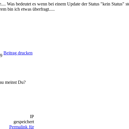
.... Was bedeutet es wenn bei einem Update der Status "kein Status" steh
rem bin ich etwas überfragt.....
Beitrag drucken
09
nau meinst Du?
IP
gespeichert
Permalink für