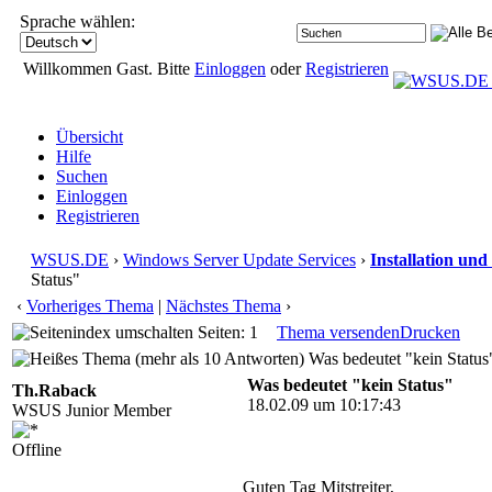
Sprache wählen:
Willkommen Gast. Bitte
Einloggen
oder
Registrieren
Übersicht
Hilfe
Suchen
Einloggen
Registrieren
WSUS.DE
›
Windows Server Update Services
›
Installation und
Status"
‹
Vorheriges Thema
|
Nächstes Thema
›
Seiten: 1
Thema versenden
Drucken
Was bedeutet "kein Status
Was bedeutet "kein Status"
Th.Raback
18.02.09 um 10:17:43
WSUS Junior Member
Offline
Guten Tag Mitstreiter,