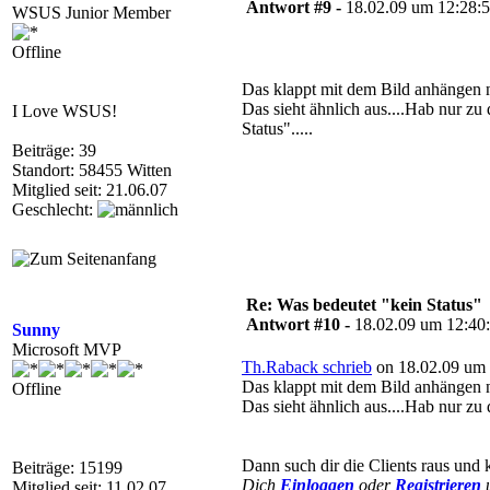
Antwort #9 -
18.02.09 um 12:28:
WSUS Junior Member
Offline
Das klappt mit dem Bild anhängen
Das sieht ähnlich aus....Hab nur zu d
I Love WSUS!
Status".....
Beiträge: 39
Standort: 58455 Witten
Mitglied seit: 21.06.07
Geschlecht:
Re: Was bedeutet "kein Status"
Antwort #10 -
18.02.09 um 12:40
Sunny
Microsoft MVP
Th.Raback schrieb
on 18.02.09 um 
Das klappt mit dem Bild anhängen
Offline
Das sieht ähnlich aus....Hab nur zu d
Dann such dir die Clients raus und k
Beiträge: 15199
Dich
Einloggen
oder
Registrieren
u
Mitglied seit: 11.02.07