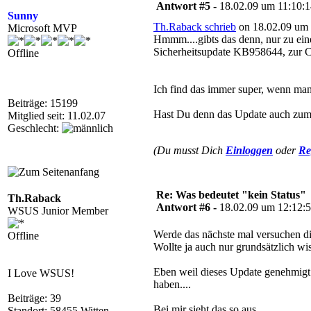
Antwort #5 -
18.02.09 um 11:10:
Sunny
Th.Raback schrieb
on 18.02.09 um 
Microsoft MVP
Hmmm....gibts das denn, nur zu eine
Sicherheitsupdate KB958644, zur C
Offline
Ich find das immer super, wenn man 
Beiträge: 15199
Hast Du denn das Update auch zum in
Mitglied seit: 11.02.07
Geschlecht:
(Du musst Dich
Einloggen
oder
Re
Re: Was bedeutet "kein Status"
Th.Raback
Antwort #6 -
18.02.09 um 12:12:
WSUS Junior Member
Werde das nächste mal versuchen di
Offline
Wollte ja auch nur grundsätzlich wis
Eben weil dieses Update genehmigt u
I Love WSUS!
haben....
Beiträge: 39
Bei mir sieht das so aus....
Standort: 58455 Witten