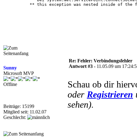
** this exception was nested inside of the f
System.Net.WebException -- Die Verbindung mi
Source

Microsoft.UpdateServices.Administration

Stack Trace:

   bei Microsoft.UpdateServices.Administrati
   bei Microsoft.UpdateServices.Administrati
   bei Microsoft.UpdateServices.UI.AdminApiA
   bei Microsoft.UpdateServices.UI.SnapIn.Sc
Re: Fehler: Verbindungsfehler
   bei Microsoft.UpdateServices.UI.SnapIn.Sc
Antwort #3 -
11.05.09 um 17:24:
Sunny
   bei Microsoft.UpdateServices.UI.SnapIn.Sc
Microsoft MVP
Weitere Informationen über die Hilfe- und Su
Schau ob dir hierv
Offline
oder
Registrieren
sehen).
Beiträge: 15199
Mitglied seit: 11.02.07
Geschlecht: