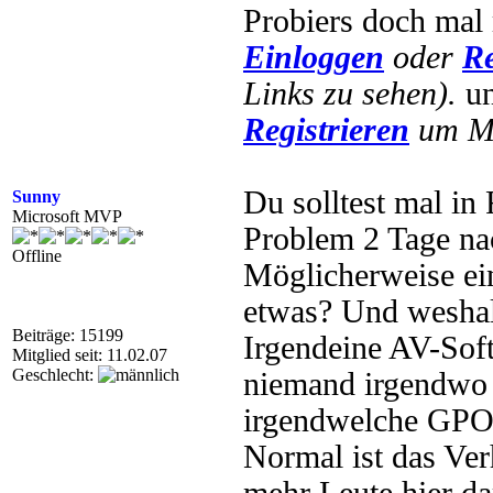
Probiers doch mal
Einloggen
oder
Re
Links zu sehen).
u
Registrieren
um Mu
Du solltest mal i
Sunny
Microsoft MVP
Problem 2 Tage nac
Offline
Möglicherweise ei
etwas? Und weshal
Beiträge: 15199
Irgendeine AV-Soft
Mitglied seit: 11.02.07
Geschlecht:
niemand irgendwo e
irgendwelche GPOs
Normal ist das Ver