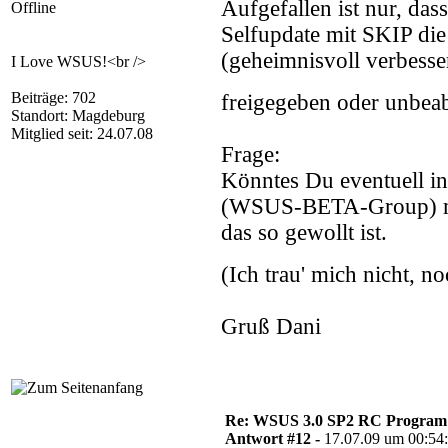
Aufgefallen ist nur, das
Offline
Selfupdate mit SKIP die 
(geheimnisvoll verbesser
I Love WSUS!<br />
Beiträge: 702
freigegeben oder unbeab
Standort: Magdeburg
Mitglied seit: 24.07.08
Frage:
Könntes Du eventuell i
(WSUS-BETA-Group) mal
das so gewollt ist.
(Ich trau' mich nicht, n
Gruß Dani
Re: WSUS 3.0 SP2 RC Program n
Antwort #12 -
17.07.09 um 00:54