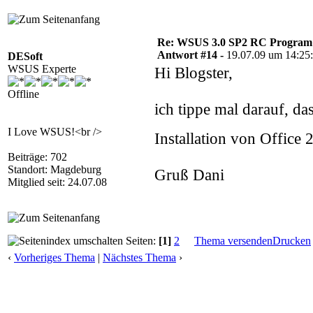
Re: WSUS 3.0 SP2 RC Program n
Antwort #14 -
19.07.09 um 14:25
DESoft
WSUS Experte
Hi Blogster,
Offline
ich tippe mal darauf, da
I Love WSUS!<br />
Installation von Office
Beiträge: 702
Standort: Magdeburg
Gruß Dani
Mitglied seit: 24.07.08
Seiten:
[1]
2
Thema versenden
Drucken
‹
Vorheriges Thema
|
Nächstes Thema
›