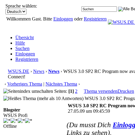
Sprache wählen:
Willkommen Gast. Bitte
Einloggen
oder
Registrieren
Übersicht
Hilfe
Suchen
Einloggen
Registrieren
WSUS.DE
›
News
›
News
› WSUS 3.0 SP2 RC Program now avai
Connect!
‹
Vorheriges Thema
|
Nächstes Thema
›
Seiten:
[1]
2
Thema versenden
Drucken
WSUS 3.0 SP2 RC Program 
WSUS 3.0 SP2 RC Program now a
Blogster
27.05.09 um 09:45:59
WSUS Profi
(Du musst Dich
Einlog
Offline
Links zu sehen).