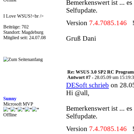
Bemerkenswert ist ... e
Selfupdate.
I Love WSUS!<br />
Version
7.4.7085.146
!
Beiträge: 702
Standort: Magdeburg
Gruß Dani
Mitglied seit: 24.07.08
Re: WSUS 3.0 SP2 RC Program n
Antwort #7 -
28.05.09 um 15:19:
DESoft schrieb
on 28.05
Hi @all,
Sunny
Microsoft MVP
Bemerkenswert ist ... e
Offline
Selfupdate.
Version
7.4.7085.146
!