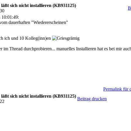
läßt sich nicht installieren (KB931125)
B
:30
 10:01:49:
t vom dauerhaften "Wiedererscheinen"
uch ich und 10 Kolleg(inn)en
r im Thread durchprobieren... manuelles Installieren hat es bei mir auc
Permalink für 
läßt sich nicht installieren (KB931125)
Beitrag drucken
:22