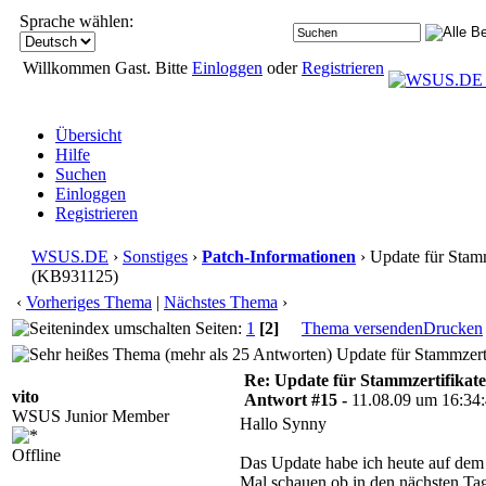
Sprache wählen:
Willkommen Gast. Bitte
Einloggen
oder
Registrieren
Übersicht
Hilfe
Suchen
Einloggen
Registrieren
WSUS.DE
›
Sonstiges
›
Patch-Informationen
› Update für Stammz
(KB931125)
‹
Vorheriges Thema
|
Nächstes Thema
›
Seiten:
1
[2]
Thema versenden
Drucken
Update für Stammzerti
Re: Update für Stammzertifikate 
vito
Antwort #15 -
11.08.09 um 16:34
WSUS Junior Member
Hallo Synny
Offline
Das Update habe ich heute auf de
Mal schauen ob in den nächsten Ta