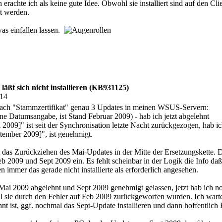
erachte ich als keine gute Idee. Obwohl sie installiert sind auf den Cli
t werden.
as einfallen lassen.
läßt sich nicht installieren (KB931125)
:14
 nach "Stammzertifikat" genau 3 Updates in meinen WSUS-Servern:
ne Datumsangabe, ist Stand Februar 2009) - hab ich jetzt abgelehnt
 2009]" ist seit der Synchronisation letzte Nacht zurückgezogen, hab ic
tember 2009]", ist genehmigt.
 das Zurückziehen des Mai-Updates in der Mitte der Ersetzungskette. D
eb 2009 und Sept 2009 ein. Es fehlt scheinbar in der Logik die Info 
 immer das gerade nicht installierte als erforderlich angesehen.
ai 2009 abgelehnt und Sept 2009 genehmigt gelassen, jetzt hab ich noch 
l sie durch den Fehler auf Feb 2009 zurückgeworfen wurden. Ich warte 
 ist, ggf. nochmal das Sept-Update installieren und dann hoffentlich 