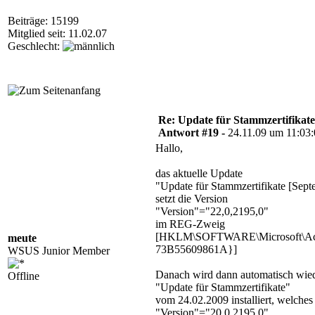
Beiträge: 15199
Mitglied seit: 11.02.07
Geschlecht:
Re: Update für Stammzertifikate 
Antwort #19 -
24.11.09 um 11:03
Hallo,
das aktuelle Update
"Update für Stammzertifikate [Se
setzt die Version
"Version"="22,0,2195,0"
im REG-Zweig
[HKLM\SOFTWARE\Microsoft\Acti
meute
73B55609861A}]
WSUS Junior Member
Danach wird dann automatisch wied
Offline
"Update für Stammzertifikate"
vom 24.02.2009 installiert, welches
"Version"="20,0,2195,0"