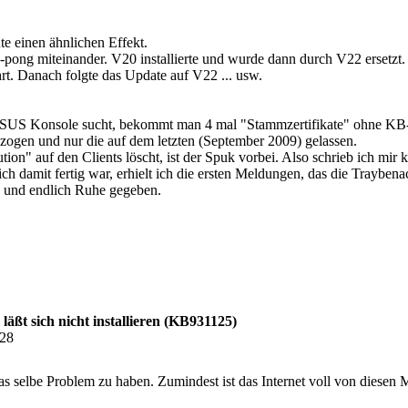
te einen ähnlichen Effekt.
g-pong miteinander. V20 installierte und wurde dann durch V22 ersetzt. 
t. Danach folgte das Update auf V22 ... usw.
SUS Konsole sucht, bekommt man 4 mal "Stammzertifikate" ohne KB
ogen und nur die auf dem letzten (September 2009) gelassen.
on" auf den Clients löscht, ist der Spuk vorbei. Also schrieb ich mir ku
ich damit fertig war, erhielt ich die ersten Meldungen, das die Trayb
und endlich Ruhe gegeben.
läßt sich nicht installieren (KB931125)
:28
s selbe Problem zu haben. Zumindest ist das Internet voll von diesen 