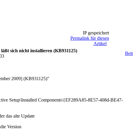
IP gespeichert
Permalink für diesen
Artikel
läßt sich nicht installieren (KB931125)
Beit
:03
ptember 2009] (KB931125)"
ve Setup\Installed Components\{EF289A85-8E57-408d-BE47-
er das alte Update
 die Version