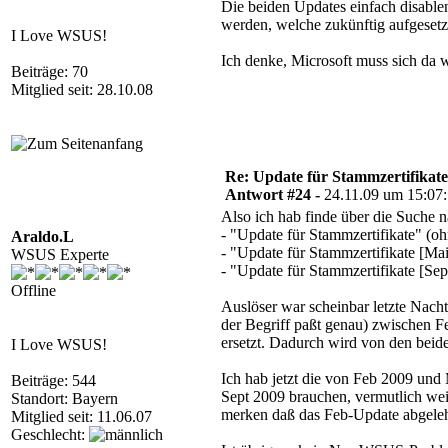
Die beiden Updates einfach disablen 
werden, welche zukünftig aufgesetz
I Love WSUS!
Ich denke, Microsoft muss sich da w
Beiträge: 70
Mitglied seit: 28.10.08
Re: Update für Stammzertifikate 
Antwort #24 -
24.11.09 um 15:07
Also ich hab finde über die Suche
- "Update für Stammzertifikate" (oh
Araldo.L
- "Update für Stammzertifikate [Mai
WSUS Experte
- "Update für Stammzertifikate [Sep
Offline
Auslöser war scheinbar letzte Nacht
der Begriff paßt genau) zwischen F
ersetzt. Dadurch wird von den beiden
I Love WSUS!
Ich hab jetzt die von Feb 2009 und M
Beiträge: 544
Sept 2009 brauchen, vermutlich wei
Standort: Bayern
merken daß das Feb-Update abgelehnt
Mitglied seit: 11.06.07
Geschlecht: