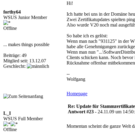
Hi!
forthy64
Ich hatte bei uns in der Domäne heu
WSUS Junior Member
Zwei Zertifikatupdates spielten pin
Also wurde V20 noch mal ausgeführ
Offline
So habe ich es gelöst:
Wenn man nach "931125" in der W
... makes things possible
habe alle Genehmigungen zurückgez
Wenn man nun "...\SoftwareDistributi
Beiträge: 49
Clients schicken kann. Noch bevor 
Mitglied seit: 13.12.07
Rücknahme offenbar mitbekommen 
Geschlecht:
--
Wolfgang
Homepage
Re: Update für Stammzertifikate 
Antwort #23 -
24.11.09 um 14:50
L_I
WSUS Full Member
Momentan scheint die ganze Welt da
Offline