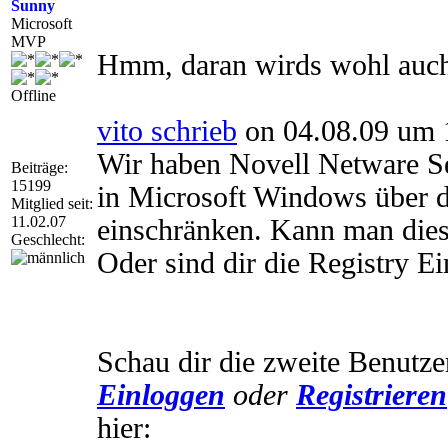
Sunny
Microsoft
MVP
Hmm, daran wirds wohl auch 
Offline
vito schrieb
on 04.08.09 um 
Wir haben Novell Netware Se
Beiträge:
15199
in Microsoft Windows über d
Mitglied seit:
11.02.07
einschränken. Kann man dies
Geschlecht:
Oder sind dir die Registry Ei
Schau dir die zweite Benutze
Einloggen
oder
Registrieren
hier: