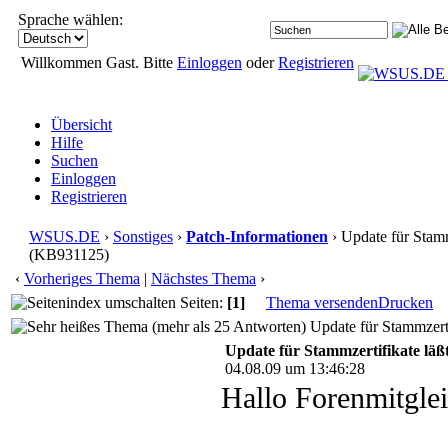
Sprache wählen:
Willkommen Gast. Bitte
Einloggen
oder
Registrieren
Übersicht
Hilfe
Suchen
Einloggen
Registrieren
WSUS.DE
›
Sonstiges
›
Patch-Informationen
› Update für Stammz
(KB931125)
‹
Vorheriges Thema
|
Nächstes Thema
›
Seiten:
[1]
Thema versenden
Drucken
Update für Stammzerti
Update für Stammzertifikate läßt
04.08.09 um 13:46:28
Hallo Forenmitglei