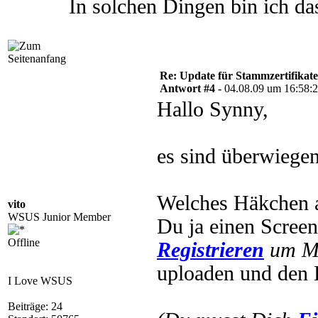
In solchen Dingen bin ich da
Re: Update für Stammzertifikate 
Antwort #4 -
04.08.09 um 16:58:
Hallo Synny,
es sind überwiegen
Welches Häkchen a
vito
WSUS Junior Member
Du ja einen Scree
Offline
Registrieren
um Mu
uploaden und den L
I Love WSUS
Beiträge: 24