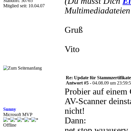
(Du musst Dich
Ei
Standort: 50765
Mitglied seit: 10.04.07
Multimediadateien 
Gruß
Vito
Re: Update für Stammzertifikate 
Antwort #5 -
04.08.09 um 23:59:
Probier auf einem 
AV-Scanner deinstal
nicht!
Sunny
Microsoft MVP
Dann:
Offline
net stop wuauserv