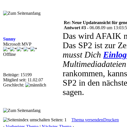
Re: Neue Updateansicht für gen
Antwort #3 -
06.08.09 um 13:03:
Das wird AFAIK m
Sunny
Das SP2 ist zur Ze
Microsoft MVP
musst Dich
Einlo
Offline
Multimediadateien 
rankommen, kannst
Beiträge: 15199
Mitglied seit: 11.02.07
SP2 in den nächste
Geschlecht:
sagen.
Seiten: 1
Thema versenden
Drucken
‹
Vorheriges Thema
|
Nächstes Thema
›