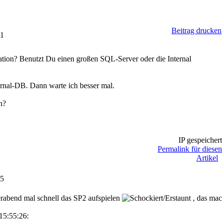
Beitrag drucken
51
ation? Benutzt Du einen großen SQL-Server oder die Internal
rnal-DB. Dann warte ich besser mal.
n?
IP gespeicher
Permalink für diese
Artikel
55
erabend mal schnell das SP2 aufspielen
, das mac
15:55:26: