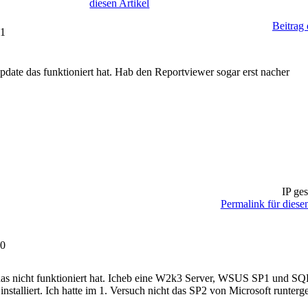
diesen Artikel
Beitrag
31
date das funktioniert hat. Hab den Reportviewer sogar erst nacher
IP ges
Permalink für diesen
00
as nicht funktioniert hat. Icheb eine W2k3 Server, WSUS SP1 und S
nstalliert. Ich hatte im 1. Versuch nicht das SP2 von Microsoft runte