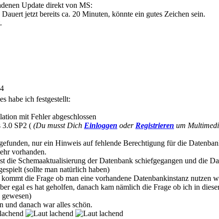
ladenen Update direkt von MS:
 Dauert jetzt bereits ca. 20 Minuten, könnte ein gutes Zeichen sein.
.
24
s habe ich festgestellt:
allation mit Fehler abgeschlossen
 3.0 SP2 (
(Du musst Dich
Einloggen
oder
Registrieren
um Multimedia
s gefunden, nur ein Hinweis auf fehlende Berechtigung für die Datenb
mehr vorhanden.
st die Schemaaktualisierung der Datenbank schiefgegangen und die 
spielt (sollte man natürlich haben)
bei kommt die Frage ob man eine vorhandene Datenbankinstanz nutzen w
ber egal es hat geholfen, danach kam nämlich die Frage ob ich in diese
g gewesen)
n und danach war alles schön.