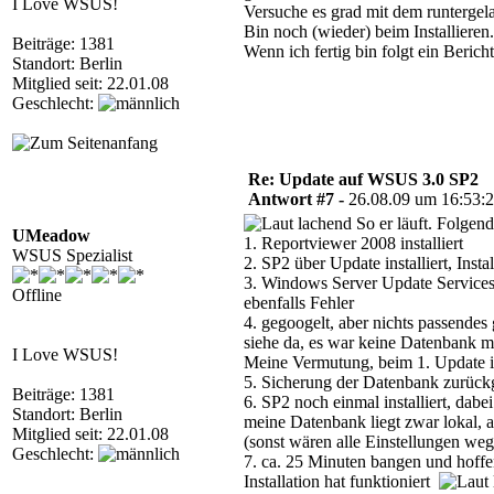
I Love WSUS!
Versuche es grad mit dem runterge
Bin noch (wieder) beim Installieren.
Beiträge: 1381
Wenn ich fertig bin folgt ein Bericht
Standort: Berlin
Mitglied seit: 22.01.08
Geschlecht:
Re: Update auf WSUS 3.0 SP2
Antwort #7 -
26.08.09 um 16:53:
So er läuft. Folgende
UMeadow
1. Reportviewer 2008 installiert
WSUS Spezialist
2. SP2 über Update installiert, Inst
3. Windows Server Update Services
Offline
ebenfalls Fehler
4. gegoogelt, aber nichts passende
siehe da, es war keine Datenbank 
I Love WSUS!
Meine Vermutung, beim 1. Update i
5. Sicherung der Datenbank zurückge
Beiträge: 1381
6. SP2 noch einmal installiert, da
Standort: Berlin
meine Datenbank liegt zwar lokal, a
Mitglied seit: 22.01.08
(sonst wären alle Einstellungen we
Geschlecht:
7. ca. 25 Minuten bangen und hoffe
Installation hat funktioniert