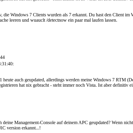
iv, die Windows 7 Clients wurden als 7 erkannt. Du hast den Client 
he leeren und wuauclt /detectnow ein paar mal laufen lassen.
:44
:31:40:
eute auch geupdated, allerdings werden meine Windows 7 RTM (Deuts
strieren hat nix gebracht - steht immer noch Vista. Ist aber definitiv e
ch deine Management-Console auf deinem APC geupdated? Wenn nicht, s
C version erkannt...!