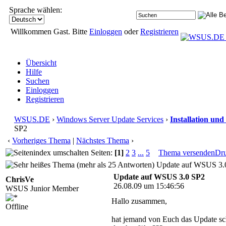
Sprache wählen:
Willkommen Gast. Bitte
Einloggen
oder
Registrieren
Übersicht
Hilfe
Suchen
Einloggen
Registrieren
WSUS.DE
›
Windows Server Update Services
›
Installation und
SP2
‹
Vorheriges Thema
|
Nächstes Thema
›
Seiten:
[1]
2
3
...
5
Thema versenden
Dr
Update auf WSUS 3.0
Update auf WSUS 3.0 SP2
ChrisVe
26.08.09 um 15:46:56
WSUS Junior Member
Hallo zusammen,
Offline
hat jemand von Euch das Update s