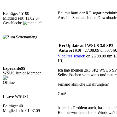
Bei mir läuft der RC sogar produkt
Beiträge: 15199
Anschließend auch den Downloadcac
Mitglied seit: 11.02.07
Geschlecht:
Re: Update auf WSUS 3.0 SP2
Antwort #10 -
27.08.09 um 07:49
VicePres schrieb
on 26.08.09 um 18
Hi,
Esperanto99
Ich hab meinen 2k3 SP2 WSUS SP1 h
WSUS Junior Member
Selbst löschen vom wsus und neu regi
Offline
Jemand ähnliche Erfahrungen?
Gruß
I Love WSUS!
Beiträge: 40
hatte das Problem auch, hast du au
Mitglied seit: 01.07.09
Bei mir wurde auch die Windows7 R