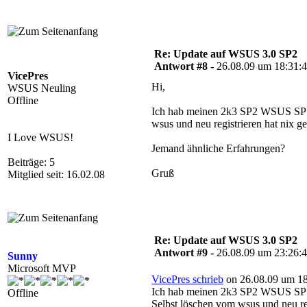
Re: Update auf WSUS 3.0 SP2
Antwort #8 -
26.08.09 um 18:31:
VicePres
Hi,
WSUS Neuling
Offline
Ich hab meinen 2k3 SP2 WSUS SP1 h
wsus und neu registrieren hat nix geb
I Love WSUS!
Jemand ähnliche Erfahrungen?
Beiträge: 5
Gruß
Mitglied seit: 16.02.08
Re: Update auf WSUS 3.0 SP2
Antwort #9 -
26.08.09 um 23:26:
Sunny
Microsoft MVP
VicePres schrieb
on 26.08.09 um 18
Ich hab meinen 2k3 SP2 WSUS SP1 h
Offline
Selbst löschen vom wsus und neu regi