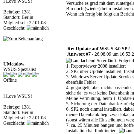
I Love WSUS!
Versuche es grad mit dem runterge
Bin noch (wieder) beim Installieren.
Beiträge: 1381
Wenn ich fertig bin folgt ein Bericht
Standort: Berlin
Mitglied seit: 22.01.08
Geschlecht:
Re: Update auf WSUS 3.0 SP2
Antwort #7 -
26.08.09 um 16:53:
So er läuft. Folgende
UMeadow
1. Reportviewer 2008 installiert
WSUS Spezialist
2. SP2 über Update installiert, Inst
3. Windows Server Update Services
Offline
ebenfalls Fehler
4. gegoogelt, aber nichts passende
siehe da, es war keine Datenbank 
I Love WSUS!
Meine Vermutung, beim 1. Update i
5. Sicherung der Datenbank zurückge
Beiträge: 1381
6. SP2 noch einmal installiert, da
Standort: Berlin
meine Datenbank liegt zwar lokal, a
Mitglied seit: 22.01.08
(sonst wären alle Einstellungen we
Geschlecht:
7. ca. 25 Minuten bangen und hoffe
Installation hat funktioniert