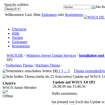
Sprache wählen:
Willkommen Gast. Bitte
Einloggen
oder
Registrieren
Übersicht
Hilfe
Suchen
Einloggen
Registrieren
WSUS.DE
›
Windows Server Update Services
›
Installation und
SP2
‹
Vorheriges Thema
|
Nächstes Thema
›
Seiten:
[1]
2
3
...
5
Thema versenden
Dr
Update auf WSUS 3.0
Update auf WSUS 3.0 SP2
ChrisVe
26.08.09 um 15:46:56
WSUS Junior Member
Hallo zusammen,
Offline
hat jemand von Euch das Update s