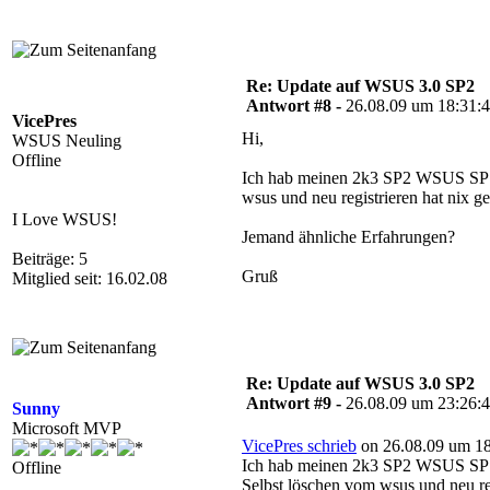
Re: Update auf WSUS 3.0 SP2
Antwort #8 -
26.08.09 um 18:31:
VicePres
Hi,
WSUS Neuling
Offline
Ich hab meinen 2k3 SP2 WSUS SP1 h
wsus und neu registrieren hat nix geb
I Love WSUS!
Jemand ähnliche Erfahrungen?
Beiträge: 5
Gruß
Mitglied seit: 16.02.08
Re: Update auf WSUS 3.0 SP2
Antwort #9 -
26.08.09 um 23:26:
Sunny
Microsoft MVP
VicePres schrieb
on 26.08.09 um 18
Ich hab meinen 2k3 SP2 WSUS SP1 h
Offline
Selbst löschen vom wsus und neu regi