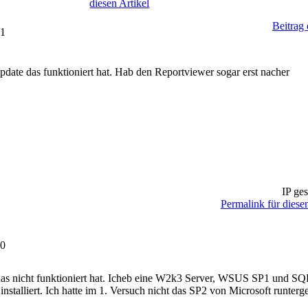
diesen Artikel
Beitrag
31
date das funktioniert hat. Hab den Reportviewer sogar erst nacher
IP ges
Permalink für diesen
00
as nicht funktioniert hat. Icheb eine W2k3 Server, WSUS SP1 und S
nstalliert. Ich hatte im 1. Versuch nicht das SP2 von Microsoft runte