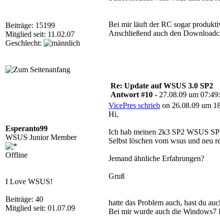
Bei mir läuft der RC sogar produkt
Beiträge: 15199
Anschließend auch den Downloadcac
Mitglied seit: 11.02.07
Geschlecht:
Re: Update auf WSUS 3.0 SP2
Antwort #10 -
27.08.09 um 07:49
VicePres schrieb
on 26.08.09 um 18
Hi,
Esperanto99
Ich hab meinen 2k3 SP2 WSUS SP1 h
WSUS Junior Member
Selbst löschen vom wsus und neu regi
Offline
Jemand ähnliche Erfahrungen?
Gruß
I Love WSUS!
Beiträge: 40
hatte das Problem auch, hast du au
Mitglied seit: 01.07.09
Bei mir wurde auch die Windows7 R