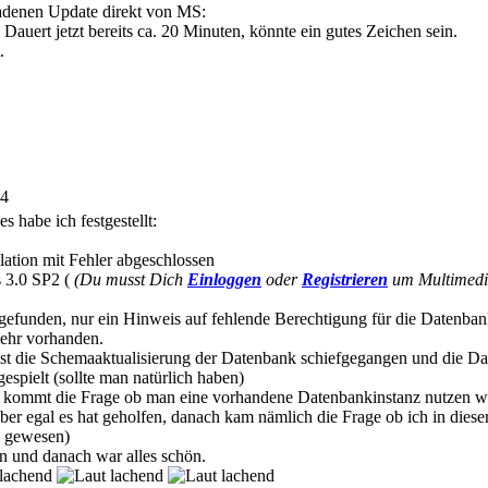
ladenen Update direkt von MS:
 Dauert jetzt bereits ca. 20 Minuten, könnte ein gutes Zeichen sein.
.
24
s habe ich festgestellt:
allation mit Fehler abgeschlossen
 3.0 SP2 (
(Du musst Dich
Einloggen
oder
Registrieren
um Multimedia
s gefunden, nur ein Hinweis auf fehlende Berechtigung für die Datenb
mehr vorhanden.
st die Schemaaktualisierung der Datenbank schiefgegangen und die 
spielt (sollte man natürlich haben)
bei kommt die Frage ob man eine vorhandene Datenbankinstanz nutzen w
ber egal es hat geholfen, danach kam nämlich die Frage ob ich in diese
g gewesen)
n und danach war alles schön.