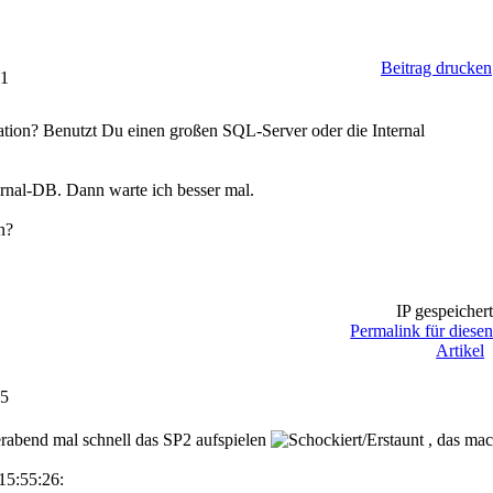
Beitrag drucken
51
ation? Benutzt Du einen großen SQL-Server oder die Internal
rnal-DB. Dann warte ich besser mal.
n?
IP gespeicher
Permalink für diese
Artikel
55
erabend mal schnell das SP2 aufspielen
, das mac
15:55:26: