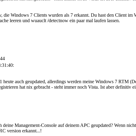
iv, die Windows 7 Clients wurden als 7 erkannt. Du hast den Client 
he leeren und wuauclt /detectnow ein paar mal laufen lassen.
:44
:31:40:
eute auch geupdated, allerdings werden meine Windows 7 RTM (Deuts
strieren hat nix gebracht - steht immer noch Vista. Ist aber definitiv e
ch deine Management-Console auf deinem APC geupdated? Wenn nicht, s
C version erkannt...!