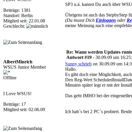
SP3 u.ä. kannst Du auch über WSUS i
Beiträge: 1381
Übrigens ist auch das StepbyStep f
Standort: Berlin
(Du musst Dich
Einloggen
oder
Re
Mitglied seit: 22.01.08
meine Meinung nach eine empfehle
Geschlecht:
Re: Wann werden Updates runterg
Antwort #19 -
30.09.09 um 16:25
AlbertMinrich
Sunny schrieb
on 30.09.09 um 14:3
WSUS Junior Member
Hallo.
Es gibt doch eine Möglichkeit, auch 
Offline
Den Reg-Wert ScheduledInstallDate
Minuten später legt er mit der Install
I Love WSUS!
Das geht IMHO bei der eingestellte
Beiträge: 17
Mitglied seit: 02.06.09
Ich hab´s bei 2 PC´s probiert. Beid