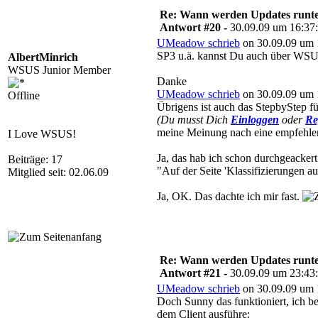
Re: Wann werden Updates runterg
Antwort #20 -
30.09.09 um 16:37
UMeadow schrieb
on 30.09.09 um 
SP3 u.ä. kannst Du auch über WSUS i
AlbertMinrich
WSUS Junior Member
Danke
UMeadow schrieb
on 30.09.09 um 
Offline
Übrigens ist auch das StepbyStep f
(Du musst Dich
Einloggen
oder
Re
meine Meinung nach eine empfehle
I Love WSUS!
Ja, das hab ich schon durchgeackert.
Beiträge: 17
"Auf der Seite 'Klassifizierungen a
Mitglied seit: 02.06.09
Ja, OK. Das dachte ich mir fast.
Re: Wann werden Updates runterg
Antwort #21 -
30.09.09 um 23:43
UMeadow schrieb
on 30.09.09 um 
Doch Sunny das funktioniert, ich be
dem Client ausführe: