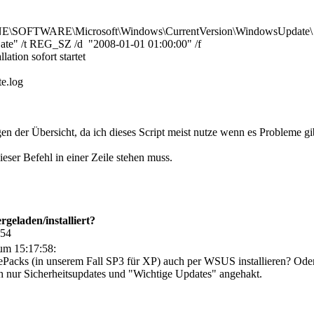
TWARE\Microsoft\Windows\CurrentVersion\WindowsUpdate\
ate" /t REG_SZ /d "2008-01-01 01:00:00" /f
lation sofort startet
e.log
n der Übersicht, da ich dieses Script meist nutze wenn es Probleme gi
ieser Befehl in einer Zeile stehen muss.
eladen/installiert?
:54
um 15:17:58:
ePacks (in unserem Fall SP3 für XP) auch per WSUS installieren? Oder
h nur Sicherheitsupdates und "Wichtige Updates" angehakt.