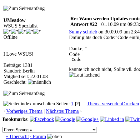
Re: Wann werden Updates runterg
UMeadow
Antwort #22 -
01.10.09 um 09:23
WSUS Spezialist
Sunny schrieb
on 30.09.09 um 23:4
Offline
Dafür gibts doch Code:"Code einf
Danke, "
I Love WSUS!
Code
 Code  

Beiträge: 1381
kannte ich noch nicht, Sollte vll.
Standort: Berlin
Mitglied seit: 22.01.08
Geschlecht:
Seiten:
1
[2]
Thema versenden
Drucken
‹
Vorheriges Thema
|
Nächstes Thema
›
Bookmarks
:
« Übersicht
‹ Forum