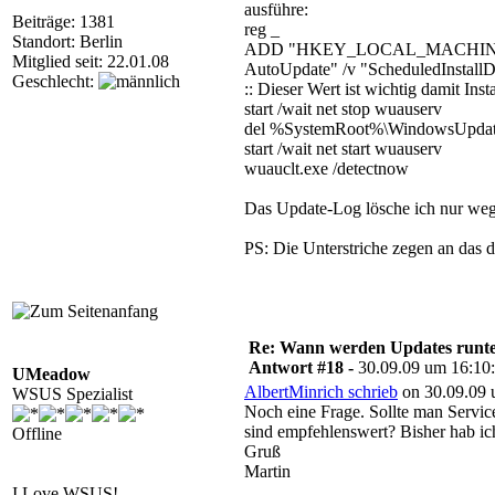
ausführe:
Beiträge: 1381
reg _
Standort: Berlin
ADD "HKEY_LOCAL_MACHINE\SOF
Mitglied seit: 22.01.08
AutoUpdate" /v "ScheduledInstallD
Geschlecht:
:: Dieser Wert ist wichtig damit Instal
start /wait net stop wuauserv
del %SystemRoot%\WindowsUpdat
start /wait net start wuauserv
wuauclt.exe /detectnow
Das Update-Log lösche ich nur wege
PS: Die Unterstriche zegen an das d
Re: Wann werden Updates runterg
Antwort #18 -
30.09.09 um 16:10
UMeadow
AlbertMinrich schrieb
on 30.09.09 
WSUS Spezialist
Noch eine Frage. Sollte man Servic
sind empfehlenswert? Bisher hab ic
Offline
Gruß
Martin
I Love WSUS!