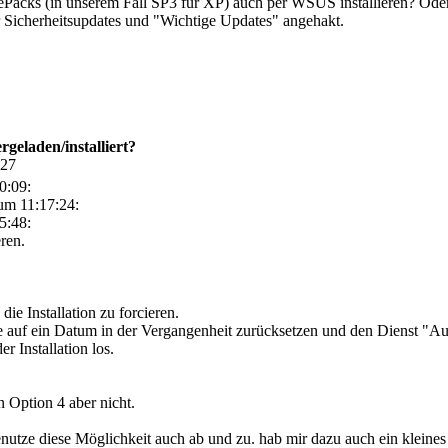
ePacks (in unserem Fall SP3 für XP) auch per WSUS installieren? Oder
 Sicherheitsupdates und "Wichtige Updates" angehakt.
eladen/installiert?
:27
0:09:
um 11:17:24:
5:48:
eren.
die Installation zu forcieren.
 auf ein Datum in der Vergangenheit zurücksetzen und den Dienst "Au
er Installation los.
 Option 4 aber nicht.
nutze diese Möglichkeit auch ab und zu. hab mir dazu auch ein kleines