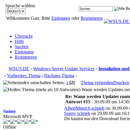
Sprache wählen:
Willkommen Gast. Bitte
Einloggen
oder
Registrieren
Übersicht
Hilfe
Suchen
Einloggen
Registrieren
WSUS.DE
›
Windows Server Update Services
›
Installation un
‹
Vorheriges Thema
|
Nächstes Thema
›
Seiten:
1
[2]
Thema versenden
Drucken
Wann werden Updates runte
Re: Wann werden Updates runterg
Antwort #15 -
30.09.09 um 14:30
AlbertMinrich schrieb
on 30.09.09 
Sunny
Sunny schrieb
on 29.09.09 um 16:1
Microsoft MVP
Du kannst nur den Download forci
Offline