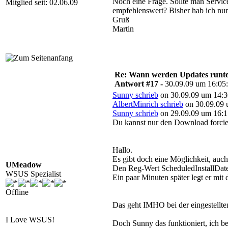
Noch eine Frage. Sollte man Servic
Mitglied seit: 02.06.09
empfehlenswert? Bisher hab ich nur
Gruß
Martin
Re: Wann werden Updates runterg
Antwort #17 -
30.09.09 um 16:05
Sunny schrieb
on 30.09.09 um 14:3
AlbertMinrich schrieb
on 30.09.09 
Sunny schrieb
on 29.09.09 um 16:1
Du kannst nur den Download forci
Hallo.
Es gibt doch eine Möglichkeit, auch 
UMeadow
Den Reg-Wert ScheduledInstallDate
WSUS Spezialist
Ein paar Minuten später legt er mit d
Offline
Das geht IMHO bei der eingestellten
I Love WSUS!
Doch Sunny das funktioniert, ich be