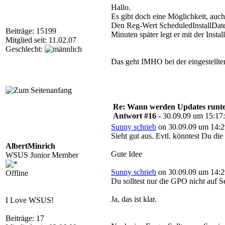
Hallo.
Es gibt doch eine Möglichkeit, auch 
Den Reg-Wert ScheduledInstallDate
Beiträge: 15199
Minuten später legt er mit der Install
Mitglied seit: 11.02.07
Geschlecht:
Das geht IMHO bei der eingestellten
Re: Wann werden Updates runterg
Antwort #16 -
30.09.09 um 15:17
Sunny schrieb
on 30.09.09 um 14:2
Sieht gut aus. Evtl. könntest Du die
AlbertMinrich
Gute Idee
WSUS Junior Member
Sunny schrieb
on 30.09.09 um 14:2
Offline
Du solltest nur die GPO nicht auf S
Ja, das ist klar.
I Love WSUS!
Beiträge: 17