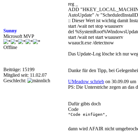
reg _
ADD "HKEY_LOCAL_MACHINESOF
AutoUpdate" /v "ScheduledInstallD
:: Dieser Wert ist wichtig damit Instal
start /wait net stop wuauserv
Sunny
del %SystemRoot%WindowsUpdate
Microsoft MVP
start /wait net start wuauserv
wuauclt.exe /detectnow
Offline
Das Update-Log lösche ich nur wege
Beiträge: 15199
Danke für den Tipp, bei Gelegenhei
Mitglied seit: 11.02.07
Geschlecht:
UMeadow schrieb
on 30.09.09 um 
PS: Die Unterstriche zegen an das d
Dafür gibts doch
Code
"Code einfügen",

dann wird AFAIR nicht umgebroch