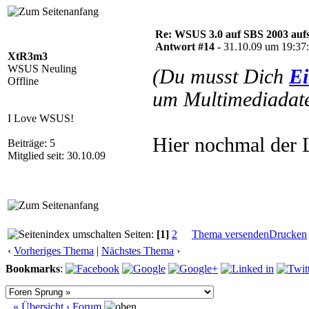
Re: WSUS 3.0 auf SBS 2003 aufs
Antwort #14 -
31.10.09 um 19:37
XtR3m3
WSUS Neuling
(Du musst Dich
Ei
Offline
um Multimediadate
I Love WSUS!
Hier nochmal der 
Beiträge: 5
Mitglied seit: 30.10.09
Seiten:
[1]
2
Thema versenden
Drucken
‹
Vorheriges Thema
|
Nächstes Thema
›
Bookmarks
:
« Übersicht
‹ Forum