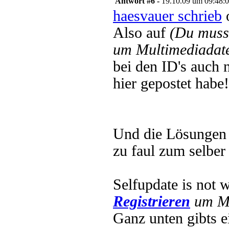
Antwort #6 -
19.10.09 um 09:48:
haesvauer schrieb
o
Also auf
(Du muss
um Multimediadate
bei den ID's auch 
hier gepostet habe!
Und die Lösungen d
zu faul zum selber
Selfupdate is not 
Registrieren
um Mu
Ganz unten gibts 