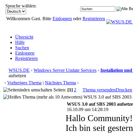
Sprache wählen:
Willkommen Gast. Bitte
Einloggen
oder
Registrieren
Übersicht
Hilfe
Suchen
Einloggen
Registrieren
WSUS.DE
›
Windows Server Update Services
›
Installation un
aufsetzen
‹
Vorheriges Thema
|
Nächstes Thema
›
Seiten:
[1]
2
Thema versenden
Drucken
WSUS 3.0 auf SBS 2003 au
WSUS 3.0 auf SBS 2003 aufsetz
16.10.09 um 14:28:19
Hallo Community!
Ich bin seit gest