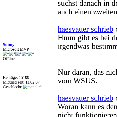
suchst danach in d
auch einen zweiten
haesvauer schrieb
o
Hmm gibt es bei de
irgendwas bestimm
Sunny
Microsoft MVP
Offline
Nur daran, das nic
Beiträge: 15199
vom WSUS.
Mitglied seit: 11.02.07
Geschlecht:
haesvauer schrieb
o
Woran kann es denn
nicht funktioniere