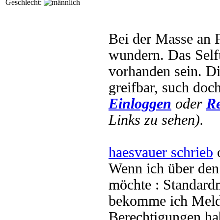
Geschlecht:
Bei der Masse an F
wundern. Das Self
vorhanden sein. D
greifbar, such doc
Einloggen
oder
Re
Links zu sehen).
haesvauer schrieb
o
Wenn ich über de
möchte : Standard
bekomme ich Meld
Berechtigungen hab