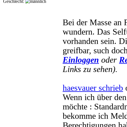
Geschlecht:
Bei der Masse an F
wundern. Das Self
vorhanden sein. D
greifbar, such doc
Einloggen
oder
Re
Links zu sehen).
haesvauer schrieb
o
Wenn ich über de
möchte : Standard
bekomme ich Meld
Berechtigungen hab