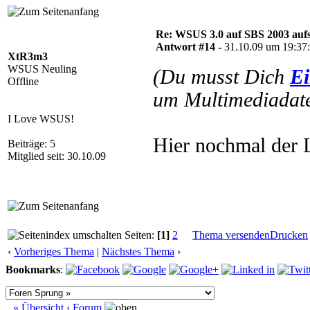
Re: WSUS 3.0 auf SBS 2003 aufs
Antwort #14 -
31.10.09 um 19:37
XtR3m3
WSUS Neuling
(Du musst Dich
Ei
Offline
um Multimediadate
I Love WSUS!
Hier nochmal der 
Beiträge: 5
Mitglied seit: 30.10.09
Seiten:
[1]
2
Thema versenden
Drucken
‹
Vorheriges Thema
|
Nächstes Thema
›
Bookmarks
:
« Übersicht
‹ Forum