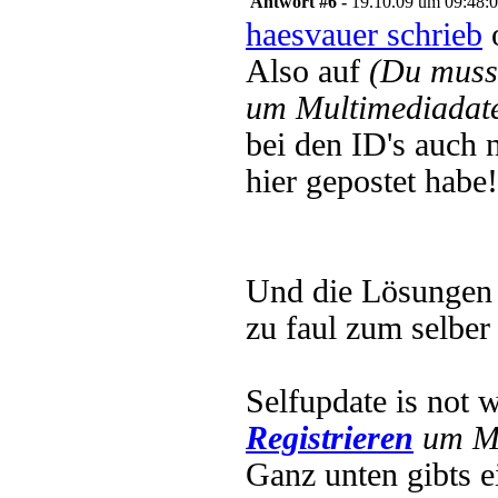
Antwort #6 -
19.10.09 um 09:48:
haesvauer schrieb
o
Also auf
(Du muss
um Multimediadate
bei den ID's auch 
hier gepostet habe!
Und die Lösungen d
zu faul zum selber
Selfupdate is not 
Registrieren
um Mu
Ganz unten gibts 