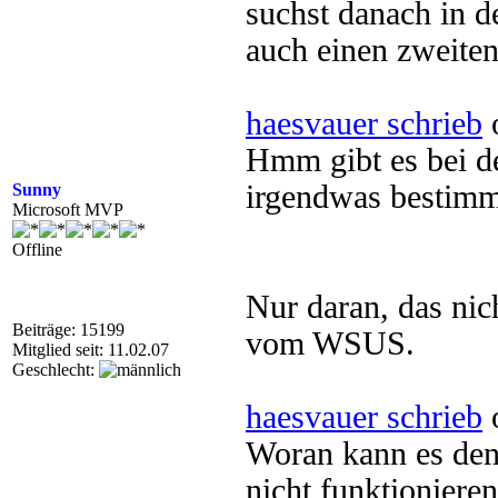
suchst danach in d
auch einen zweiten
haesvauer schrieb
o
Hmm gibt es bei de
irgendwas bestimm
Sunny
Microsoft MVP
Offline
Nur daran, das nic
Beiträge: 15199
vom WSUS.
Mitglied seit: 11.02.07
Geschlecht:
haesvauer schrieb
o
Woran kann es denn
nicht funktioniere