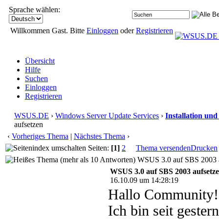
Sprache wählen:
Willkommen Gast. Bitte
Einloggen
oder
Registrieren
Übersicht
Hilfe
Suchen
Einloggen
Registrieren
WSUS.DE
›
Windows Server Update Services
›
Installation un
aufsetzen
‹
Vorheriges Thema
|
Nächstes Thema
›
Seiten:
[1]
2
Thema versenden
Drucken
WSUS 3.0 auf SBS 2003 au
WSUS 3.0 auf SBS 2003 aufsetz
16.10.09 um 14:28:19
Hallo Community!
Ich bin seit gest