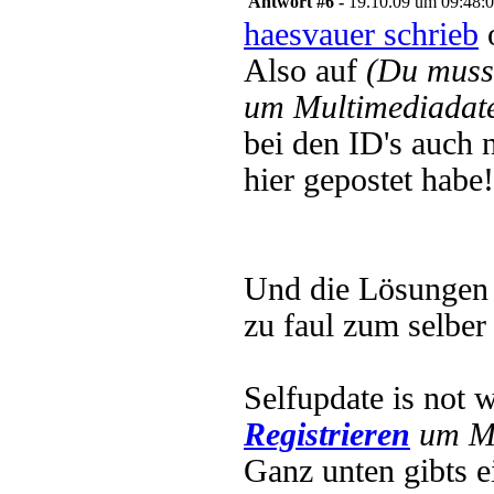
Antwort #6 -
19.10.09 um 09:48:
haesvauer schrieb
o
Also auf
(Du muss
um Multimediadate
bei den ID's auch 
hier gepostet habe!
Und die Lösungen d
zu faul zum selber
Selfupdate is not 
Registrieren
um Mu
Ganz unten gibts 