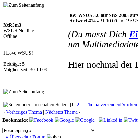
Re: WSUS 3.0 auf SBS 2003 aufs
Antwort #14 -
31.10.09 um 19:37
XtR3m3
WSUS Neuling
(Du musst Dich
Ei
Offline
um Multimediadate
I Love WSUS!
Hier nochmal der 
Beiträge: 5
Mitglied seit: 30.10.09
Seiten:
[1]
2
Thema versenden
Drucken
‹
Vorheriges Thema
|
Nächstes Thema
›
Bookmarks
:
« Übersicht
‹ Forum