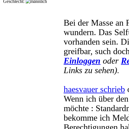
Geschlecht:
Bei der Masse an F
wundern. Das Self
vorhanden sein. D
greifbar, such doc
Einloggen
oder
Re
Links zu sehen).
haesvauer schrieb
o
Wenn ich über de
möchte : Standard
bekomme ich Meld
Berechtigungen hab