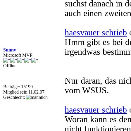
suchst danach in d
auch einen zweiten
haesvauer schrieb
o
Hmm gibt es bei de
irgendwas bestimm
Sunny
Microsoft MVP
Offline
Nur daran, das nic
Beiträge: 15199
vom WSUS.
Mitglied seit: 11.02.07
Geschlecht:
haesvauer schrieb
o
Woran kann es denn
nicht funktioniere