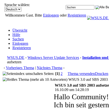
Sprache wählen:
Willkommen Gast. Bitte
Einloggen
oder
Registrieren
Übersicht
Hilfe
Suchen
Einloggen
Registrieren
WSUS.DE
›
Windows Server Update Services
›
Installation un
aufsetzen
‹
Vorheriges Thema
|
Nächstes Thema
›
Seiten:
[1]
2
Thema versenden
Drucken
WSUS 3.0 auf SBS 2003 au
WSUS 3.0 auf SBS 2003 aufsetz
16.10.09 um 14:28:19
Hallo Community!
Ich bin seit gest