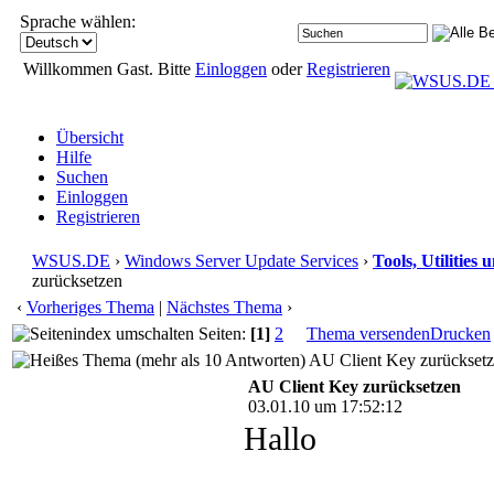
Sprache wählen:
Willkommen Gast. Bitte
Einloggen
oder
Registrieren
Übersicht
Hilfe
Suchen
Einloggen
Registrieren
WSUS.DE
›
Windows Server Update Services
›
Tools, Utilities
zurücksetzen
‹
Vorheriges Thema
|
Nächstes Thema
›
Seiten:
[1]
2
Thema versenden
Drucken
AU Client Key zurücksetz
AU Client Key zurücksetzen
03.01.10 um 17:52:12
Hallo