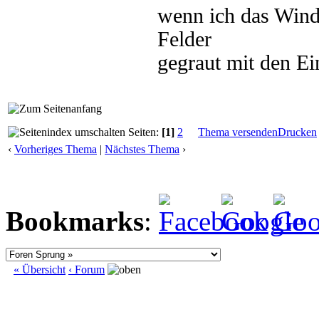
wenn ich das Wind
Felder
gegraut mit den E
Seiten:
[1]
2
Thema versenden
Drucken
‹
Vorheriges Thema
|
Nächstes Thema
›
Bookmarks
:
« Übersicht
‹ Forum