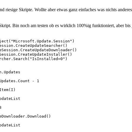
 riesige Skripte. Wollte aber etwas ganz einfaches was nichts ander
ipt. Bin noch am testen ob es wirklich 100%ig funktioniert, aber bis je
ject("Microsoft.Update.Session")

ession.CreateUpdateSearcher()

eSession.CreateUpdateDownloader()

Session.CreateUpdateInstaller()

rcher.Search("IsInstalled=0")

.Updates

pdates.Count - 1

tem(I)

dateList



eDownloader.Download()

dateList
