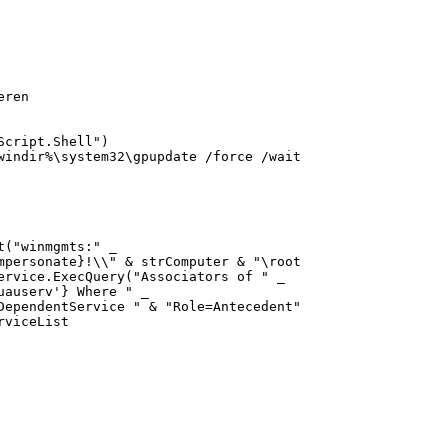
ren

cript.Shell")

windir%\system32\gpupdate /force /wait:0""")

("winmgmts:" _

mpersonate}!\\" & strComputer & "\root\cimv2")

ervice.ExecQuery("Associators of " _

uauserv'} Where " _

DependentService " & "Role=Antecedent" )

viceList

ervice.ExecQuery _

2_Service where Name='wuauserv'")

viceList

opService()
