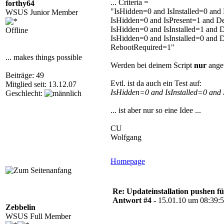
... Criteria =
forthy64
"IsHidden=0 and IsInstalled=0 and 
WSUS Junior Member
IsHidden=0 and IsPresent=1 and De
IsHidden=0 and IsInstalled=1 and 
Offline
IsHidden=0 and IsInstalled=0 and 
RebootRequired=1"
... makes things possible
Werden bei deinem Script
nur
angew
Beiträge: 49
Evtl. ist da auch ein Test auf:
Mitglied seit: 13.12.07
IsHidden=0 and IsInstalled=0 and 
Geschlecht:
... ist aber nur so eine Idee ...
CU
Wolfgang
Homepage
Re: Updateinstallation pushen fü
Antwort #4 -
15.01.10 um 08:39:
Zebbelin
WSUS Full Member