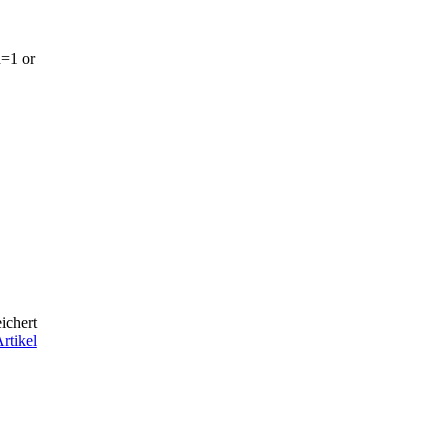
d=1 or
ichert
rtikel