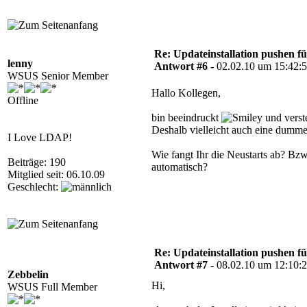
'#######################

'Dienst starten

'#######################

strComputer = "."

Re: Updateinstallation pushen fü
Set objWMIService = GetObject
lenny
Antwort #6 -
02.02.10 um 15:42:
    & "{impersonationLevel=i
WSUS Senior Member
Set colServiceList = objWMIS
    ("Select * from Win32_Se
Hallo Kollegen,
For each objService in colSer
Offline
    errReturn = objService.St
bin beeindruckt
und verst
Next

Wscript.Sleep 20000

Deshalb vielleicht auch eine dumm
I Love LDAP!
Set colServiceList = objWMIS
   & "{Win32_Service.Name='w
Wie fangt Ihr die Neustarts ab? Bzw
        & "AssocClass=Win32_
Beiträge: 190
automatisch?
For each objService in colSer
Mitglied seit: 06.10.09
    objService.StartService()
Geschlecht:
Next

Wscript.Sleep 20000

'#######################

'Updates Installieren

Re: Updateinstallation pushen fü
'#######################

Antwort #7 -
08.02.10 um 12:10:
Set updateSession = CreateOb
Zebbelin
Set updateSearcher = updateS
Hi,
WSUS Full Member
Set updateDownloader = updat
Set updateInstaller = update