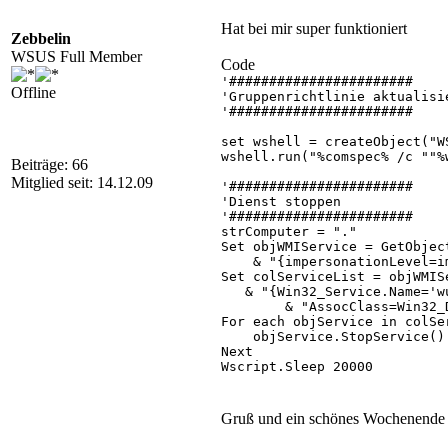
Hat bei mir super funktioniert
Zebbelin
WSUS Full Member
Code
'#######################

Offline
'Gruppenrichtlinie aktualisie
'#######################

set wshell = createObject("WS
wshell.run("%comspec% /c ""%
Beiträge: 66
Mitglied seit: 14.12.09
'#######################

'Dienst stoppen

'#######################

strComputer = "."

Set objWMIService = GetObject
    & "{impersonationLevel=i
Set colServiceList = objWMIS
   & "{Win32_Service.Name='w
        & "AssocClass=Win32_
For each objService in colSer
    objService.StopService()

Next

Wscript.Sleep 20000

Set colServiceList = objWMIS
        ("Select * from Win3
For each objService in colSer
Gruß und ein schönes Wochenende
    errReturn = objService.St
Next
