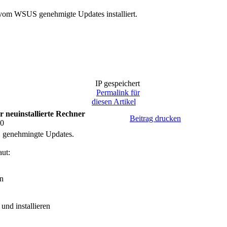
vom WSUS genehmigte Updates installiert.
IP gespeichert
Permalink für
diesen Artikel
r neuinstallierte Rechner
Beitrag drucken
00
S genehmingte Updates.
ut:
en
nd installieren