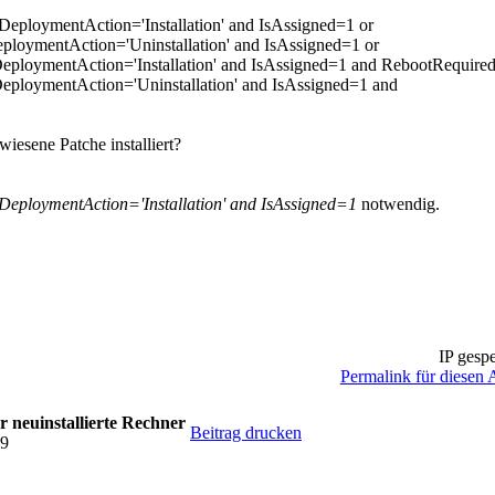
DeploymentAction='Installation' and IsAssigned=1 or
ploymentAction='Uninstallation' and IsAssigned=1 or
DeploymentAction='Installation' and IsAssigned=1 and RebootRequire
DeploymentAction='Uninstallation' and IsAssigned=1 and
iesene Patche installiert?
DeploymentAction='Installation' and IsAssigned=1
notwendig.
IP gespe
Permalink für diesen A
r neuinstallierte Rechner
Beitrag drucken
59