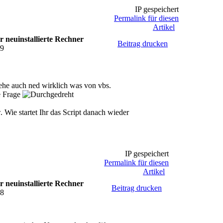
IP gespeichert
Permalink für diesen
Artikel
r neuinstallierte Rechner
("winmgmts:" _

Beitrag drucken
59
mpersonate}!\\" & strComputer & "\root\cimv2")

ervice.ExecQuery _

rvice where Name='wuauserv'")

viceList

artService()

ehe auch ned wirklich was von vbs.
e Frage
ervice.ExecQuery("Associators of " _

uauserv'} Where " _

. Wie startet Ihr das Script danach wieder
DependentService " & "Role=Dependent" )

viceList



IP gespeichert
Permalink für diesen
Artikel
r neuinstallierte Rechner
Beitrag drucken
28
ject("Microsoft.Update.Session")

ession.CreateUpdateSearcher()

eSession.CreateUpdateDownloader()

Session.CreateUpdateInstaller()
