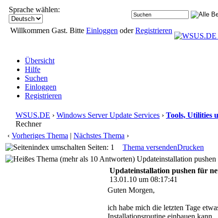
Sprache wählen:
Willkommen Gast. Bitte
Einloggen
oder
Registrieren
Übersicht
Hilfe
Suchen
Einloggen
Registrieren
WSUS.DE
›
Windows Server Update Services
›
Tools, Utilitie
Rechner
‹
Vorheriges Thema
|
Nächstes Thema
›
Seiten: 1
Thema versenden
Drucken
Updateinstallation pushen 
Updateinstallation pushen für ne
13.01.10 um 08:17:41
Guten Morgen,
ich habe mich die letzten Tage etwa
Installationsroutine einbauen kann.