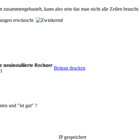
pdateInstaller.Install()

 zusammengebastelt, kann also sein das man nicht alle Zeilen braucht.
Result = installationResult.GetUpdateResult(I)

hrungen erwünscht
r neuinstallierte Rechner
Beitrag drucken
01
esten und "ist gut" ?
IP gespeichert