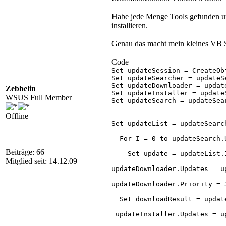
Habe jede Menge Tools gefunden und
installieren.
Genau das macht mein kleines VB Skr
Code
Set updateSession = CreateOb
Set updateSearcher = updateS
Set updateDownloader = updat
Zebbelin
Set updateInstaller = update
WSUS Full Member
Set updateSearch = updateSea
Offline
Set updateList = updateSearch
  For I = 0 to updateSearch.U
Beiträge: 66
    Set update = updateList.I
Mitglied seit: 14.12.09
updateDownloader.Updates = up
updateDownloader.Priority = 3
  Set downloadResult = updat
 updateInstaller.Updates = up