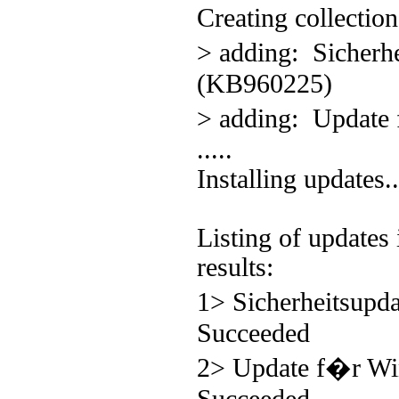
Creating collection
> adding: Sicher
(KB960225)
> adding: Update
.....
Installing updates..
Listing of updates 
results:
1> Sicherheitsup
Succeeded
2> Update f�r W