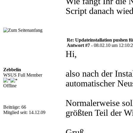
Wie fangt Ihr die N
Set updateSession = CreateOb
Set updateSearcher = updateS
Script danach wied
Set updateDownloader = updat
Set updateInstaller = update
Set updateSearch = updateSea
Set updateList = updateSearch
Re: Updateinstallation pushen fü
  For I = 0 to updateSearch.U
Antwort #7 -
08.02.10 um 12:10:
    Set update = updateList.I
Hi,
updateDownloader.Updates = up
updateDownloader.Priority = 3
Zebbelin
also nach der Insta
WSUS Full Member
  Set downloadResult = updat
automatischer Neus
 updateInstaller.Updates = up
Offline
  Set installationResult = u
Normalerweise soll
      Set updateInstallation
Beiträge: 66
größten Teil der W
Mitglied seit: 14.12.09
Next

'#######################

'Fertig

'#######################

Gruß