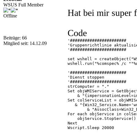
WSUS Full Member
Hat bei mir super f
Offline
Code
Beiträge: 66
'#######################

Mitglied seit: 14.12.09
'Gruppenrichtlinie aktualisie
'#######################

set wshell = createObject("WS
wshell.run("%comspec% /c ""%
'#######################

'Dienst stoppen

'#######################

strComputer = "."

Set objWMIService = GetObject
    & "{impersonationLevel=i
Set colServiceList = objWMIS
   & "{Win32_Service.Name='w
        & "AssocClass=Win32_
For each objService in colSer
    objService.StopService()

Next

Wscript.Sleep 20000

Set colServiceList = objWMIS
        ("Select * from Win3