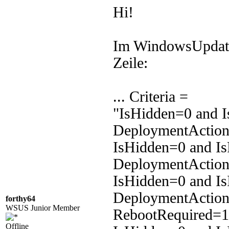
Hi!
Im WindowsUpdate
Zeile:
... Criteria =
"IsHidden=0 and I
DeploymentAction=
IsHidden=0 and Is
DeploymentAction=
IsHidden=0 and Is
DeploymentAction=
forthy64
WSUS Junior Member
RebootRequired=1
Offline