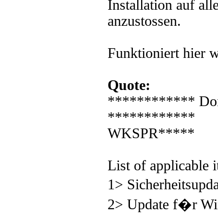
Installation auf al
anzustossen.
Funktioniert hier 
Quote:
************ Donn
************
WKSPR*****
List of applicable
1> Sicherheitsup
2> Update f�r W