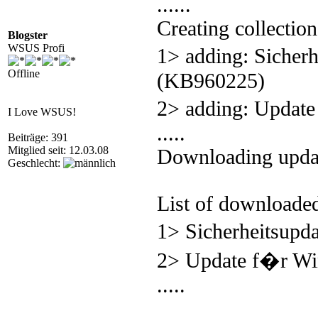
......
Creating collectio
Blogster
WSUS Profi
1> adding: Sicher
Offline
(KB960225)
2> adding: Updat
I Love WSUS!
.....
Beiträge: 391
Mitglied seit: 12.03.08
Downloading updat
Geschlecht:
List of downloaded
1> Sicherheitsup
2> Update f�r W
.....