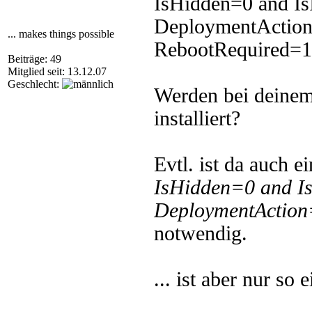
IsHidden=0 and Is
DeploymentAction=
... makes things possible
RebootRequired=1
Beiträge: 49
Mitglied seit: 13.12.07
Geschlecht:
Werden bei deinem
installiert?
Evtl. ist da auch ei
IsHidden=0 and Is
DeploymentAction=
notwendig.
... ist aber nur so e