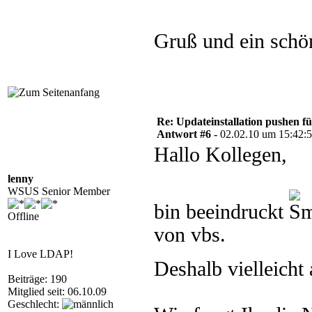
For each objService in colSer
    errReturn = objService.St
Next

Gruß und ein sch
'#######################

'Dienst starten

'#######################

strComputer = "."

Set objWMIService = GetObject
    & "{impersonationLevel=i
Set colServiceList = objWMIS
Re: Updateinstallation pushen fü
    ("Select * from Win32_Se
Antwort #6 -
02.02.10 um 15:42:
For each objService in colSer
    errReturn = objService.St
Hallo Kollegen,
Next

Wscript.Sleep 20000

Set colServiceList = objWMIS
lenny
   & "{Win32_Service.Name='w
WSUS Senior Member
        & "AssocClass=Win32_
bin beeindruckt
For each objService in colSer
Offline
    objService.StartService()
von vbs.
Next

Wscript.Sleep 20000

I Love LDAP!
Deshalb vielleich
'#######################

Beiträge: 190
'Updates Installieren

Mitglied seit: 06.10.09
'#######################

Geschlecht: