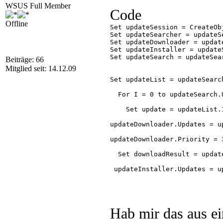
WSUS Full Member
Code
Offline
Set updateSession = CreateOb
Set updateSearcher = updateS
Set updateDownloader = updat
Set updateInstaller = update
Set updateSearch = updateSea
Beiträge: 66
Mitglied seit: 14.12.09
Set updateList = updateSearch
  For I = 0 to updateSearch.U
    Set update = updateList.I
updateDownloader.Updates = up
updateDownloader.Priority = 3
  Set downloadResult = updat
 updateInstaller.Updates = up
  Set installationResult = u
      Set updateInstallation
Hab mir das aus e
Next
