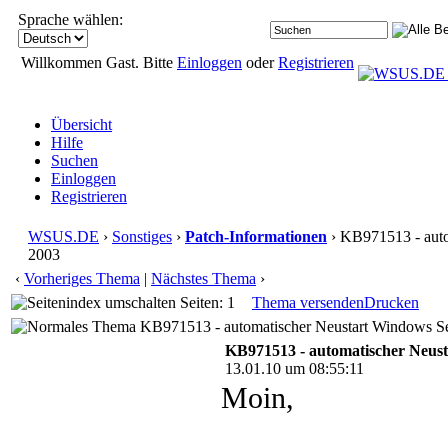
Sprache wählen:
Willkommen Gast. Bitte
Einloggen
oder
Registrieren
Übersicht
Hilfe
Suchen
Einloggen
Registrieren
WSUS.DE
›
Sonstiges
›
Patch-Informationen
› KB971513 - auto
2003
‹
Vorheriges Thema
|
Nächstes Thema
›
Seiten: 1
Thema versenden
Drucken
KB971513 - automatischer Neustart Windows Se
KB971513 - automatischer Neus
13.01.10 um 08:55:11
Moin,