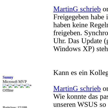
MartinG schrieb
on
Freigegeben habe i
haben keine Regel
freigeben. Synchr
Uhr. Das Update (
Windows XP) steht 
Kann es ein Kolleg
Sunny
Microsoft MVP
MartinG schrieb
on
Offline
Wie konnte das pa
unseren WSUS so ei
Beiträge: 15199