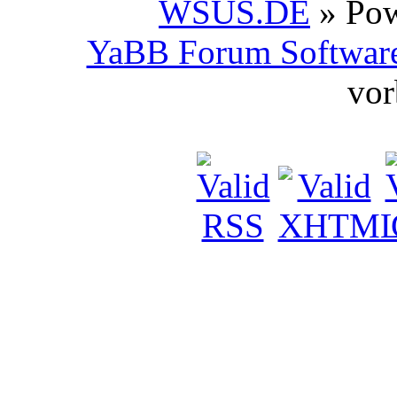
WSUS.DE
» Po
YaBB Forum Softwar
vor