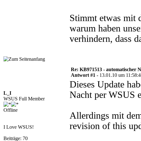
Stimmt etwas mit d
warum haben unsere
verhindern, dass d
Re: KB971513 - automatischer 
Antwort #1 -
13.01.10 um 11:58:
Dieses Update habe
Nacht per WSUS er
L_I
WSUS Full Member
Offline
Allerdings mit dem
revision of this up
I Love WSUS!
Beiträge: 70