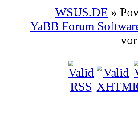
WSUS.DE
» Po
YaBB Forum Softwar
vor