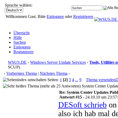
Sprache wählen:
Willkommen Gast. Bitte
Einloggen
oder
Registrieren
Übersicht
Hilfe
Suchen
Einloggen
Registrieren
WSUS.DE
›
Windows Server Update Services
›
Tools, Utilitie
SCUP)
‹
Vorheriges Thema
|
Nächstes Thema
›
Seiten:
1
[2]
3
4
...
9
Thema versenden
D
System Center Update
Re: System Center Updates Publ
Antwort #15 -
24.10.10 um 23:57
DESoft schrieb
on 
also ich hab mal 