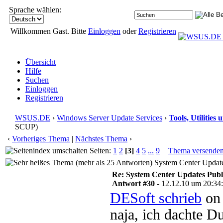
Sprache wählen:
Willkommen Gast. Bitte
Einloggen
oder
Registrieren
Übersicht
Hilfe
Suchen
Einloggen
Registrieren
WSUS.DE
›
Windows Server Update Services
›
Tools, Utilitie
SCUP)
‹
Vorheriges Thema
|
Nächstes Thema
›
Seiten:
1
2
[3]
4
5
...
9
Thema versende
System Center Update
Re: System Center Updates Publ
Antwort #30 -
12.12.10 um 20:34
DESoft schrieb
on 
naja, ich dachte D