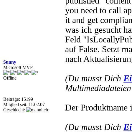
published” content
you need to call a
it and get complian
was ich gesucht hat
Feld "IsLocallyPub
auf False. Setzt m
nach Aktualisierun
Sunny
Microsoft MVP
(Du musst Dich
Ei
Offline
Multimediadateien 
Beiträge: 15199
Mitglied seit: 11.02.07
Der Produktname ist
Geschlecht:
(Du musst Dich
Ei