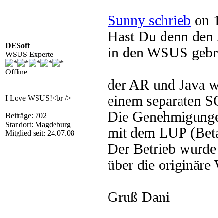
Sunny schrieb
on 1
Hast Du denn den 
DESoft
in den WSUS gebra
WSUS Experte
Offline
der AR und Java w
einem separaten S
I Love WSUS!<br />
Die Genehmigungen
Beiträge: 702
Standort: Magdeburg
mit dem LUP (Beta)
Mitglied seit: 24.07.08
Der Betrieb wurde
über die originär
Gruß Dani