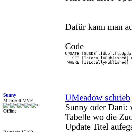
Dafür kann man au
Code
UPDATE [SUSDB].[dbo].[tbUpdat
   SET [IsLocallyPublished] =
 WHERE [IsLocallyPublished] =
Sunny
UMeadow schrieb
Microsoft MVP
Sunny oder Dani: w
Offline
Tabelle wo die Zu
Update Titel aufegs