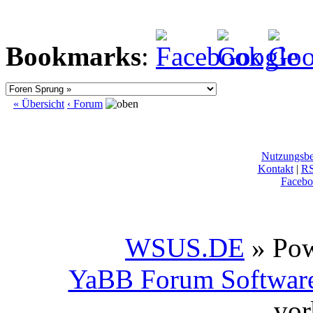
Bookmarks
:
« Übersicht
‹ Forum
Nutzungsb
Kontakt
|
R
Facebo
WSUS.DE
» Po
YaBB Forum Softwar
vor