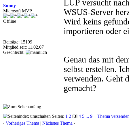
LUP versucht nach 
Sunny
WSUS-Server herzus
Microsoft MVP
Wird keins gefunde
Offline
importieren oder ei
Beiträge: 15199
Mitglied seit: 11.02.07
Geschlecht:
Genau das mit dem 
selbst erstellen. I
verwenden. Geht d
gemacht?
Seiten:
1
2
[3]
4
5
...
9
Thema versende
‹
Vorheriges Thema
|
Nächstes Thema
›