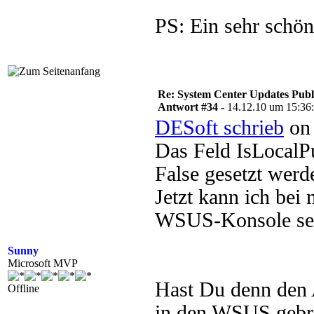
PS: Ein sehr schö
Re: System Center Updates Publ
Antwort #34 -
14.12.10 um 15:36
DESoft schrieb
on 
Das Feld IsLocalP
False gesetzt werd
Jetzt kann ich bei 
WSUS-Konsole seh
Sunny
Microsoft MVP
Hast Du denn den 
Offline
in den WSUS gebra