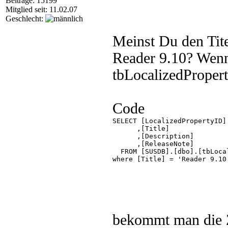
Beiträge: 15199
Mitglied seit: 11.02.07
Geschlecht:
Meinst Du den Tit
Reader 9.10? Wenn 
tbLocalizedPropert
Code
SELECT [LocalizedPropertyID]

      ,[Title]

      ,[Description]

      ,[ReleaseNote]

  FROM [SUSDB].[dbo].[tbLocal
where [Title] = 'Reader 9.10'
bekommt man die Ze