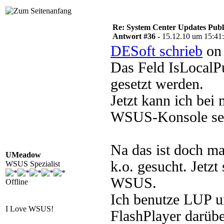
Re: System Center Updates Publ
Antwort #36 -
15.12.10 um 15:41
DESoft schrieb
on 
Das Feld IsLocalP
gesetzt werden.
Jetzt kann ich bei 
WSUS-Konsole seh
Na das ist doch ma
UMeadow
k.o. gesucht. Jetz
WSUS Spezialist
WSUS.
Offline
Ich benutze LUP u
I Love WSUS!
FlashPlayer darüber