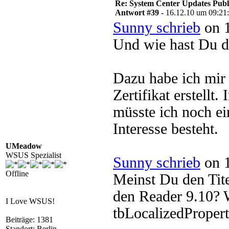
Re: System Center Updates Publ
Antwort #39 -
16.12.10 um 09:21
Sunny schrieb
on 1
Und wie hast Du da
Dazu habe ich mir 
Zertifikat erstellt
müsste ich noch e
Interesse besteht.
UMeadow
WSUS Spezialist
Sunny schrieb
on 1
Offline
Meinst Du den Tit
den Reader 9.10? W
I Love WSUS!
tbLocalizedPropert
Beiträge: 1381
Standort: Berlin