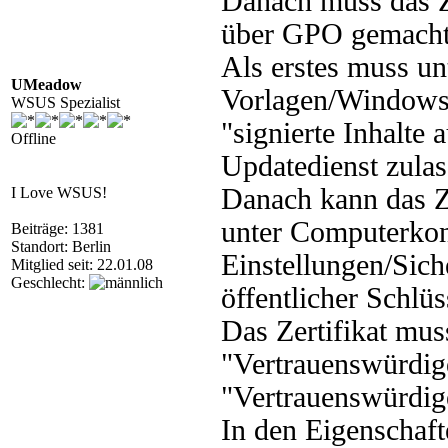
Danach muss das Ze
über GPO gemacht
Als erstes muss u
UMeadow
Vorlagen/Window
WSUS Spezialist
"signierte Inhalte 
Offline
Updatedienst zulas
Danach kann das Ze
I Love WSUS!
unter Computerko
Beiträge: 1381
Standort: Berlin
Einstellungen/Sich
Mitglied seit: 22.01.08
Geschlecht:
öffentlicher Schlüs
Das Zertifikat mus
"Vertrauenswürdig
"Vertrauenswürdige
In den Eigenschaft