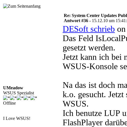
Re: System Center Updates Publ
Antwort #36 -
15.12.10 um 15:41
DESoft schrieb
on 
Das Feld IsLocalP
gesetzt werden.
Jetzt kann ich bei 
WSUS-Konsole seh
Na das ist doch ma
UMeadow
k.o. gesucht. Jetz
WSUS Spezialist
WSUS.
Offline
Ich benutze LUP u
I Love WSUS!
FlashPlayer darüber