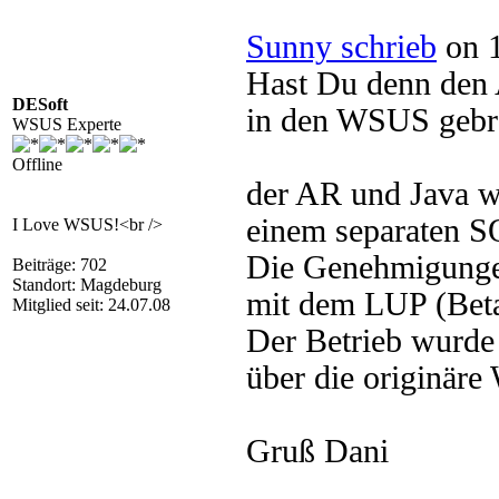
Sunny schrieb
on 1
Hast Du denn den 
DESoft
in den WSUS gebra
WSUS Experte
Offline
der AR und Java w
einem separaten S
I Love WSUS!<br />
Die Genehmigungen
Beiträge: 702
Standort: Magdeburg
mit dem LUP (Beta)
Mitglied seit: 24.07.08
Der Betrieb wurde
über die originär
Gruß Dani