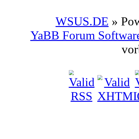
WSUS.DE
» Po
YaBB Forum Softwar
vor