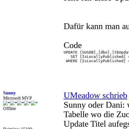
Dafür kann man au
Code
UPDATE [SUSDB].[dbo].[tbUpdat
   SET [IsLocallyPublished] =
 WHERE [IsLocallyPublished] =
Sunny
UMeadow schrieb
Microsoft MVP
Sunny oder Dani: w
Offline
Tabelle wo die Zu
Update Titel aufegs