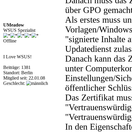
Danach muss das Ze
über GPO gemacht
Als erstes muss u
UMeadow
Vorlagen/Window
WSUS Spezialist
"signierte Inhalte 
Offline
Updatedienst zulas
Danach kann das Ze
I Love WSUS!
unter Computerko
Beiträge: 1381
Standort: Berlin
Einstellungen/Sich
Mitglied seit: 22.01.08
Geschlecht:
öffentlicher Schlüs
Das Zertifikat mus
"Vertrauenswürdig
"Vertrauenswürdige
In den Eigenschaft