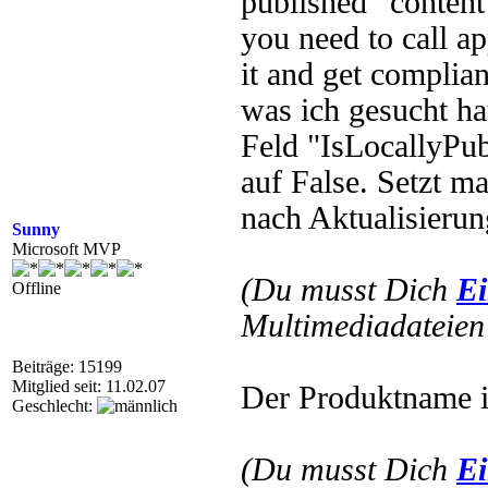
published” content
you need to call a
it and get complian
was ich gesucht hat
Feld "IsLocallyPub
auf False. Setzt m
nach Aktualisierun
Sunny
Microsoft MVP
(Du musst Dich
Ei
Offline
Multimediadateien 
Beiträge: 15199
Mitglied seit: 11.02.07
Der Produktname ist
Geschlecht:
(Du musst Dich
Ei