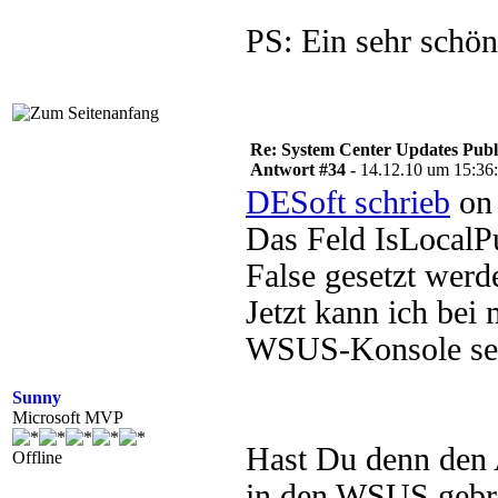
PS: Ein sehr schö
Re: System Center Updates Publ
Antwort #34 -
14.12.10 um 15:36
DESoft schrieb
on 
Das Feld IsLocalP
False gesetzt werd
Jetzt kann ich bei 
WSUS-Konsole seh
Sunny
Microsoft MVP
Hast Du denn den 
Offline
in den WSUS gebra