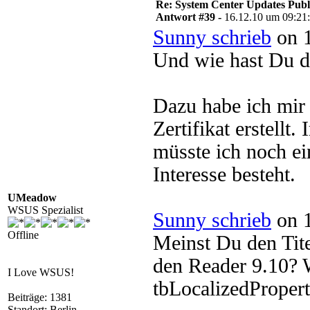
Re: System Center Updates Publ
Antwort #39 -
16.12.10 um 09:21
Sunny schrieb
on 1
Und wie hast Du da
Dazu habe ich mir 
Zertifikat erstellt
müsste ich noch e
Interesse besteht.
UMeadow
WSUS Spezialist
Sunny schrieb
on 1
Offline
Meinst Du den Tit
den Reader 9.10? W
I Love WSUS!
tbLocalizedPropert
Beiträge: 1381
Standort: Berlin