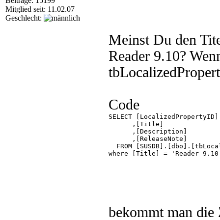
Beiträge: 15199
Mitglied seit: 11.02.07
Geschlecht:
Meinst Du den Tit
Reader 9.10? Wenn 
tbLocalizedPropert
Code
SELECT [LocalizedPropertyID]

      ,[Title]

      ,[Description]

      ,[ReleaseNote]

  FROM [SUSDB].[dbo].[tbLocal
where [Title] = 'Reader 9.10'
bekommt man die Ze