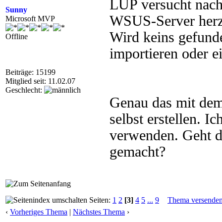
LUP versucht nach 
Sunny
WSUS-Server herzus
Microsoft MVP
Wird keins gefunde
Offline
importieren oder ei
Beiträge: 15199
Mitglied seit: 11.02.07
Geschlecht:
Genau das mit dem 
selbst erstellen. I
verwenden. Geht d
gemacht?
Seiten:
1
2
[3]
4
5
...
9
Thema versende
‹
Vorheriges Thema
|
Nächstes Thema
›