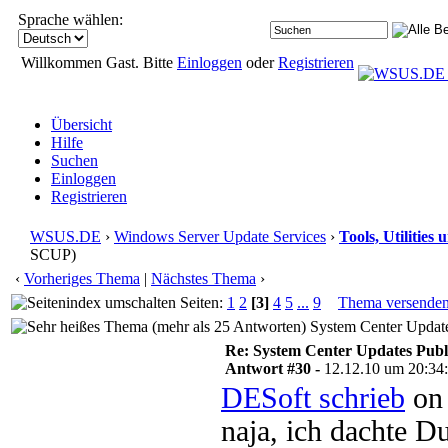
Sprache wählen:
Willkommen Gast. Bitte
Einloggen
oder
Registrieren
Übersicht
Hilfe
Suchen
Einloggen
Registrieren
WSUS.DE
›
Windows Server Update Services
›
Tools, Utilitie
SCUP)
‹
Vorheriges Thema
|
Nächstes Thema
›
Seiten:
1
2
[3]
4
5
...
9
Thema versende
System Center Update
Re: System Center Updates Publ
Antwort #30 -
12.12.10 um 20:34
DESoft schrieb
on 
naja, ich dachte D