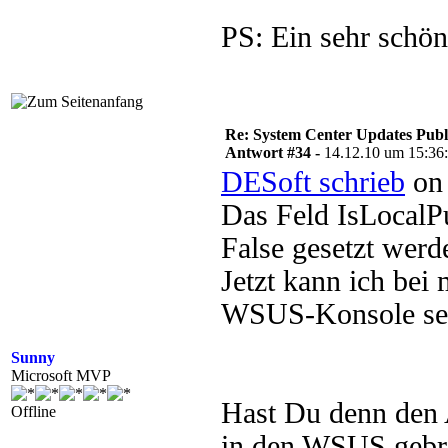
PS: Ein sehr schö
Re: System Center Updates Publ
Antwort #34 -
14.12.10 um 15:36
DESoft schrieb
on 
Das Feld IsLocalP
False gesetzt werd
Jetzt kann ich bei 
WSUS-Konsole seh
Sunny
Microsoft MVP
Hast Du denn den 
Offline
in den WSUS gebra