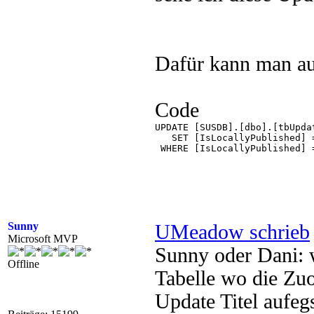
Dafür kann man au
Code
UPDATE [SUSDB].[dbo].[tbUpdat
   SET [IsLocallyPublished] =
 WHERE [IsLocallyPublished] =
Sunny
UMeadow schrieb
Microsoft MVP
Sunny oder Dani: w
Offline
Tabelle wo die Zu
Update Titel aufegs