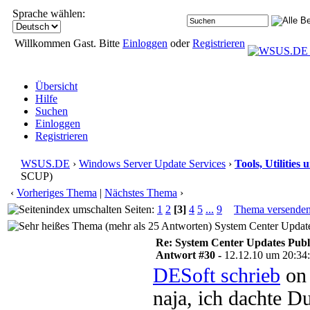
Sprache wählen:
Willkommen Gast. Bitte
Einloggen
oder
Registrieren
Übersicht
Hilfe
Suchen
Einloggen
Registrieren
WSUS.DE
›
Windows Server Update Services
›
Tools, Utilitie
SCUP)
‹
Vorheriges Thema
|
Nächstes Thema
›
Seiten:
1
2
[3]
4
5
...
9
Thema versende
System Center Update
Re: System Center Updates Publ
Antwort #30 -
12.12.10 um 20:34
DESoft schrieb
on 
naja, ich dachte D