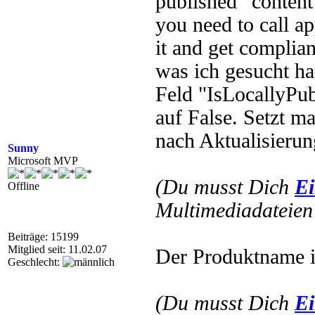
published” content
you need to call a
it and get complian
was ich gesucht hat
Feld "IsLocallyPub
auf False. Setzt m
nach Aktualisierun
Sunny
Microsoft MVP
(Du musst Dich
Ei
Offline
Multimediadateien 
Beiträge: 15199
Mitglied seit: 11.02.07
Der Produktname ist
Geschlecht:
(Du musst Dich
Ei