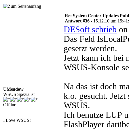
Re: System Center Updates Publ
Antwort #36 -
15.12.10 um 15:41
DESoft schrieb
on 
Das Feld IsLocalP
gesetzt werden.
Jetzt kann ich bei 
WSUS-Konsole seh
Na das ist doch ma
UMeadow
k.o. gesucht. Jetz
WSUS Spezialist
WSUS.
Offline
Ich benutze LUP u
I Love WSUS!
FlashPlayer darüber