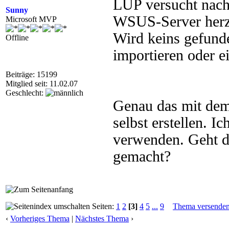
LUP versucht nach 
Sunny
WSUS-Server herzus
Microsoft MVP
Wird keins gefunde
Offline
importieren oder ei
Beiträge: 15199
Mitglied seit: 11.02.07
Geschlecht:
Genau das mit dem 
selbst erstellen. I
verwenden. Geht d
gemacht?
Seiten:
1
2
[3]
4
5
...
9
Thema versende
‹
Vorheriges Thema
|
Nächstes Thema
›