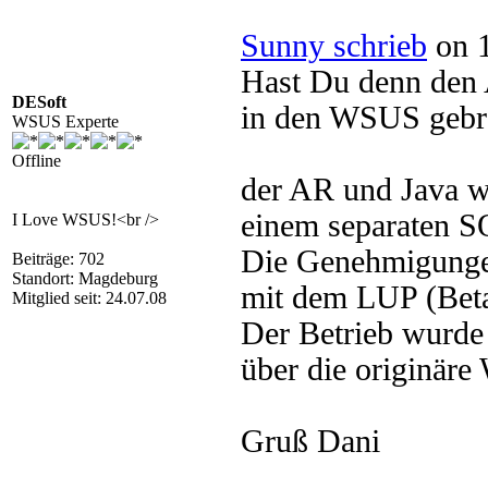
Sunny schrieb
on 1
Hast Du denn den 
DESoft
in den WSUS gebra
WSUS Experte
Offline
der AR und Java w
einem separaten S
I Love WSUS!<br />
Die Genehmigungen
Beiträge: 702
Standort: Magdeburg
mit dem LUP (Beta)
Mitglied seit: 24.07.08
Der Betrieb wurde
über die originär
Gruß Dani