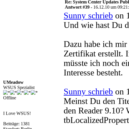
Re: System Center Updates Publ
Antwort #39 -
16.12.10 um 09:21
Sunny schrieb
on 1
Und wie hast Du da
Dazu habe ich mir 
Zertifikat erstellt
müsste ich noch e
Interesse besteht.
UMeadow
WSUS Spezialist
Sunny schrieb
on 1
Offline
Meinst Du den Tit
den Reader 9.10? W
I Love WSUS!
tbLocalizedPropert
Beiträge: 1381
Standort: Berlin