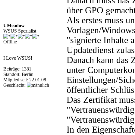
Danach muss das Ze
über GPO gemacht
Als erstes muss u
UMeadow
Vorlagen/Window
WSUS Spezialist
"signierte Inhalte 
Offline
Updatedienst zulas
Danach kann das Ze
I Love WSUS!
unter Computerko
Beiträge: 1381
Standort: Berlin
Einstellungen/Sich
Mitglied seit: 22.01.08
Geschlecht:
öffentlicher Schlüs
Das Zertifikat mus
"Vertrauenswürdig
"Vertrauenswürdige
In den Eigenschaft