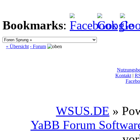
Bookmarks
:
« Übersicht
‹ Forum
Nutzungsb
Kontakt
|
R
Facebo
WSUS.DE
» Po
YaBB Forum Softwar
vor