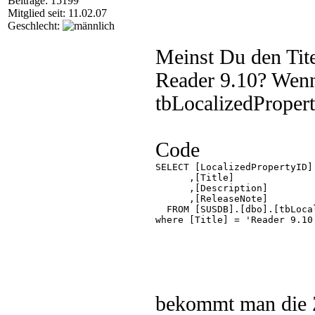
Beiträge: 15199
Mitglied seit: 11.02.07
Geschlecht:
Meinst Du den Tit
Reader 9.10? Wenn 
tbLocalizedPropert
Code
SELECT [LocalizedPropertyID]

      ,[Title]

      ,[Description]

      ,[ReleaseNote]

  FROM [SUSDB].[dbo].[tbLocal
where [Title] = 'Reader 9.10'
bekommt man die Ze