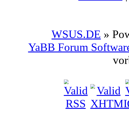
WSUS.DE
» Po
YaBB Forum Softwar
vor