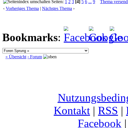
Seiten:
1
2
3
[4]
5
6
...
9
Thema versend
‹
Vorheriges Thema
|
Nächstes Thema
›
Bookmarks
:
« Übersicht
‹ Forum
Nutzungsbedin
Kontakt
|
RSS
|
Facebook