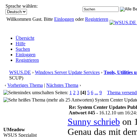
Sprache wählen:
Willkommen Gast. Bitte
Einloggen
oder
Registrieren
Übersicht
Hilfe
Suchen
Einloggen
Registrieren
WSUS.DE
›
Windows Server Update Services
›
Tools, Utilitie
SCUP)
‹
Vorheriges Thema
|
Nächstes Thema
›
Seiten:
1
2
3
[4]
5
6
...
9
Thema versend
System Center Update
Re: System Center Updates Publ
Antwort #45 -
16.12.10 um 16:24
Sunny schrieb
on 1
UMeadow
Genau das mit dem 
WSUS Spezialist