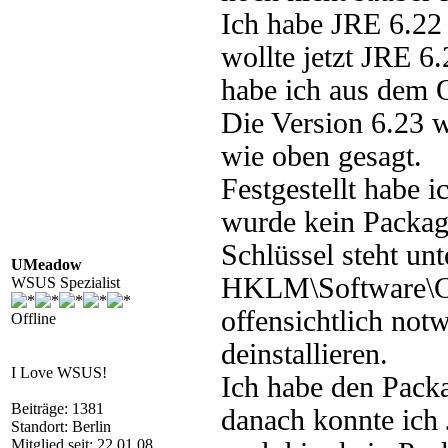
Ich habe JRE 6.22
wollte jetzt JRE 6.
habe ich aus dem Of
Die Version 6.23 w
wie oben gesagt.
Festgestellt habe i
wurde kein Packag
Schlüssel steht unt
UMeadow
HKLM\Software\Clas
WSUS Spezialist
offensichtlich not
Offline
deinstallieren.
I Love WSUS!
Ich habe den Pack
Beiträge: 1381
danach konnte ich
Standort: Berlin
Mitglied seit: 22.01.08