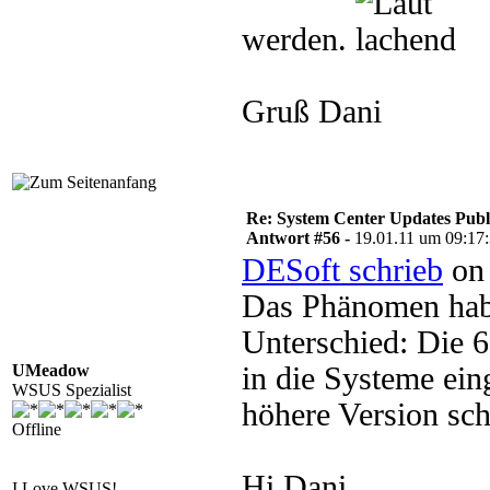
werden.
Gruß Dani
Re: System Center Updates Publ
Antwort #56 -
19.01.11 um 09:17
DESoft schrieb
on 
Das Phänomen habe
Unterschied: Die 6
UMeadow
in die Systeme ei
WSUS Spezialist
höhere Version schl
Offline
Hi Dani,
I Love WSUS!