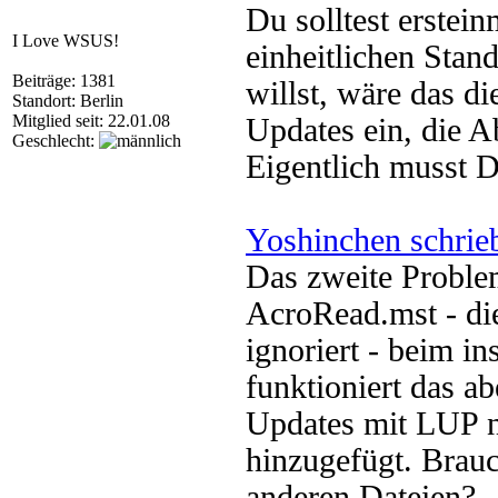
Du solltest erstein
I Love WSUS!
einheitlichen Stan
Beiträge: 1381
willst, wäre das di
Standort: Berlin
Mitglied seit: 22.01.08
Updates ein, die A
Geschlecht:
Eigentlich musst D
Yoshinchen schrie
Das zweite Proble
AcroRead.mst - di
ignoriert - beim in
funktioniert das ab
Updates mit LUP n
hinzugefügt. Brau
anderen Dateien?