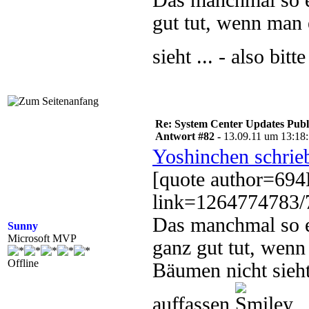
Das manchmal so ei
gut tut, wenn man 
sieht ... - also bit
Re: System Center Updates Publ
Antwort #82 -
13.09.11 um 13:18
Yoshinchen schrie
[quote author=69
link=1264774783/
Das manchmal so ei
Sunny
Microsoft MVP
ganz gut tut, wenn
Offline
Bäumen nicht sieht 
auffassen