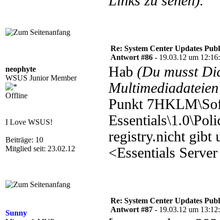
Links zu sehen).
Re: System Center Updates Publ
Antwort #86 -
19.03.12 um 12:16
Hab
(Du musst D
neophyte
WSUS Junior Member
Multimediadateien 
Offline
Punkt 7HKLM\Soft
Essentials\1.0\Poli
I Love WSUS!
registry.nicht gib
Beiträge: 10
Mitglied seit: 23.02.12
<Essentials Serve
Re: System Center Updates Publ
Antwort #87 -
19.03.12 um 13:12
Sunny