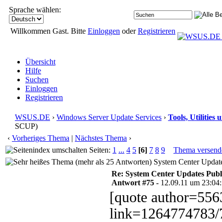
Sprache wählen:
Willkommen Gast. Bitte
Einloggen
oder
Registrieren
Übersicht
Hilfe
Suchen
Einloggen
Registrieren
WSUS.DE
›
Windows Server Update Services
›
Tools, Utilitie
SCUP)
‹
Vorheriges Thema
|
Nächstes Thema
›
Seiten:
1
...
4
5
[6]
7
8
9
Thema versend
System Center Update
Re: System Center Updates Publ
Antwort #75 -
12.09.11 um 23:04
[quote author=5
link=1264774783/