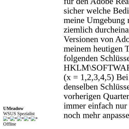
für den Adobe Read
sicher welche Bedi
meine Umgebung mi
ziemlich durcheina
Versionen von Ado
meinem heutigen Tes
folgenden Schlüsse
HKLM\SOFTWARE\
(x = 1,2,3,4,5) Bei
denselben Schlüss
vorherigen Quarter
immer einfach nur
UMeadow
noch mehr anpass
WSUS Spezialist
Offline