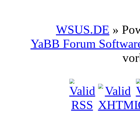
WSUS.DE
» Po
YaBB Forum Softwar
vor