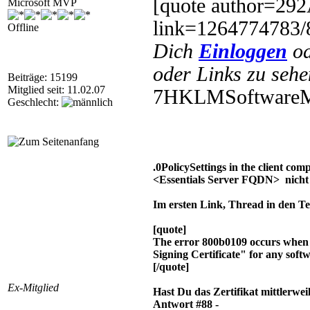
[quote author=2
Microsoft MVP
link=1264774783
Offline
Dich
Einloggen
o
oder Links zu sehe
Beiträge: 15199
Mitglied seit: 11.02.07
7HKLMSoftwareMic
Geschlecht:
.0PolicySettings in the client com
<Essentials Server FQDN> nicht g
Im ersten Link, Thread in den Te
[quote]
The error 800b0109 occurs when t
Signing Certificate" for any soft
[/quote]
Ex-Mitglied
Hast Du das Zertifikat mittlerwei
Antwort #88 -