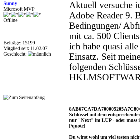
Aktuell versuche i
Sunny
Microsoft MVP
Adobe Reader 9. Bi
Offline
Bedingungen/ Abfr
mit ca. 500 Client
Beiträge: 15199
ich habe quasi all
Mitglied seit: 11.02.07
Geschlecht:
Einsatz. Seit meine
folgenden Schlüsse
HKLMSOFTWARECla
8AB67CA7DA700005205A7C8040090x
Schlüssel mit dem entsprechenden
nur "Next" im LUP - oder muss 
[/quote]
Du wirst wohl um viel testen ni