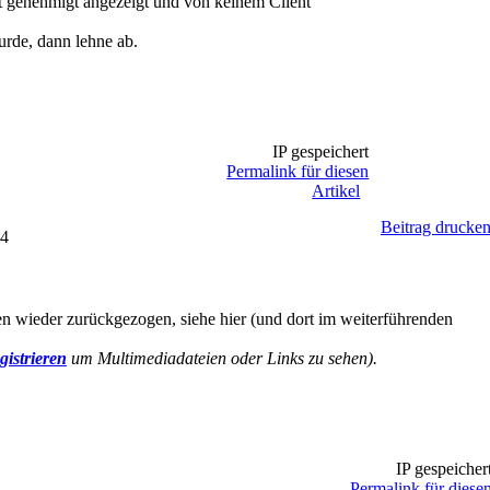
ht genehmigt angezeigt und von keinem Client
de, dann lehne ab.
IP gespeichert
Permalink für diesen
Artikel
Beitrag drucke
54
wieder zurückgezogen, siehe hier (und dort im weiterführenden
gistrieren
um Multimediadateien oder Links zu sehen).
IP gespeicher
Permalink für diese