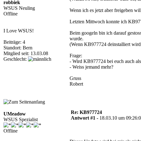
robbiek
WSUS Neuling
Wenn ich es jetzt aber freigeben w
Offline
Letzten Mittwoch konnte ich KB9777
I Love WSUS!
Beim googeln bin ich darauf gesto
wurde.
Beiträge: 4
(Wenn KB977724 deinstalliert wird,
Standort: Bern
Mitglied seit: 13.03.08
Frage:
Geschlecht:
- Wird KB977724 bei euch auch als
- Weiss jemand mehr?
Gruss
Robert
Re: KB977724
UMeadow
Antwort #1 -
18.03.10 um 09:26:
WSUS Spezialist
Offline