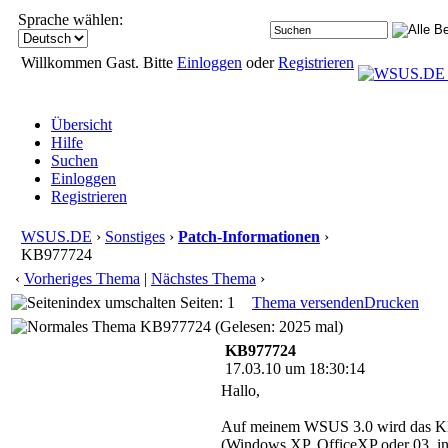
Sprache wählen:
Willkommen Gast. Bitte
Einloggen
oder
Registrieren
Übersicht
Hilfe
Suchen
Einloggen
Registrieren
WSUS.DE
›
Sonstiges
›
Patch-Informationen
›
KB977724
‹
Vorheriges Thema
|
Nächstes Thema
›
Seiten: 1
Thema versenden
Drucken
KB977724 (Gelesen: 2025 mal)
KB977724
17.03.10 um 18:30:14
Hallo,
Auf meinem WSUS 3.0 wird das KB97
(Windows XP, OfficeXP oder 03, in