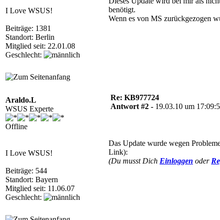
Dieses Update wird bei mir als nic
benötigt.
I Love WSUS!
Wenn es von MS zurückgezogen wur
Beiträge: 1381
Standort: Berlin
Mitglied seit: 22.01.08
Geschlecht:
Re: KB977724
Araldo.L
Antwort #2 -
19.03.10 um 17:09:
WSUS Experte
Offline
Das Update wurde wegen Problemen 
Link):
I Love WSUS!
(Du musst Dich
Einloggen
oder
Re
Beiträge: 544
Standort: Bayern
Mitglied seit: 11.06.07
Geschlecht: