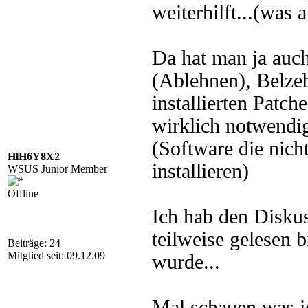
weiterhilft...(was a
Da hat man ja auc
(Ablehnen), Belze
installierten Patc
wirklich notwendig
(Software die nich
HlH6Y8X2
installieren)
WSUS Junior Member
Offline
Ich hab den Disku
teilweise gelesen 
Beiträge: 24
Mitglied seit: 09.12.09
wurde...
Mal schauen was i