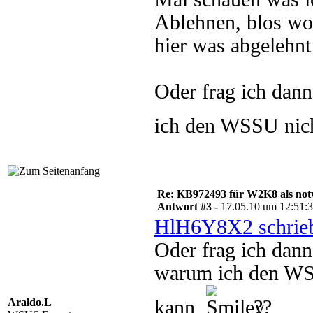
Ablehnen, blos wo
hier was abgelehnt
Oder frag ich da
ich den WSSU nich
Re: KB972493 für W2K8 als notw
Antwort #3 -
17.05.10 um 12:51:
HlH6Y8X2 schrie
Oder frag ich da
warum ich den WSS
Araldo.L
kann
??