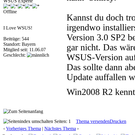
WSUS Experte
Offline
Kannst du doch t
irgendwo installie
I Love WSUS!
Version 3.0 SP2 b
Beiträge: 544
Standort: Bayern
gar nicht. Das wär
Mitglied seit: 11.06.07
Geschlecht:
WSUS-Version aufsp
Das sollte dann ab
Update auffallen 
Win2008 R2 ken
Seiten: 1
Thema versenden
Drucken
‹
Vorheriges Thema
|
Nächstes Thema
›