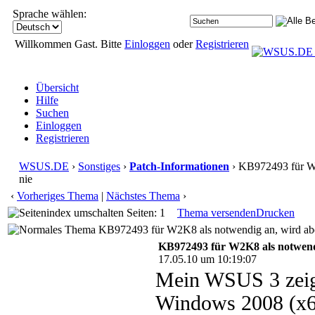
Sprache wählen:
Willkommen Gast. Bitte
Einloggen
oder
Registrieren
Übersicht
Hilfe
Suchen
Einloggen
Registrieren
WSUS.DE
›
Sonstiges
›
Patch-Informationen
› KB972493 für W2
nie
‹
Vorheriges Thema
|
Nächstes Thema
›
Seiten: 1
Thema versenden
Drucken
KB972493 für W2K8 als notwendig an, wird aber
KB972493 für W2K8 als notwendi
17.05.10 um 10:19:07
Mein WSUS 3 zeigt
Windows 2008 (x64)