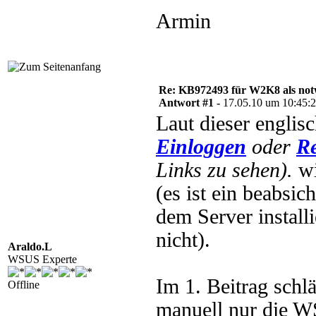
Armin
Re: KB972493 für W2K8 als notw
Antwort #1 -
17.05.10 um 10:45:
Laut dieser engli
Einloggen
oder
Re
Links zu sehen).
wi
(es ist ein beabsi
dem Server install
nicht).
Araldo.L
WSUS Experte
Im 1. Beitrag schl
Offline
manuell nur die WS