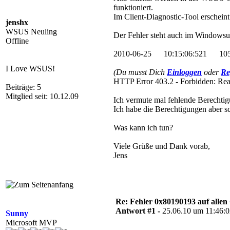
funktioniert.
Im Client-Diagnostic-Tool ersche
jenshx
WSUS Neuling
Der Fehler steht auch im Windowsu
Offline
2010-06-25 10:15:06:521 1056
I Love WSUS!
(Du musst Dich
Einloggen
oder
Re
HTTP Error 403.2 - Forbidden: Rea
Beiträge: 5
Mitglied seit: 10.12.09
Ich vermute mal fehlende Berechtig
Ich habe die Berechtigungen aber sc
Was kann ich tun?
Viele Grüße und Dank vorab,
Jens
Re: Fehler 0x80190193 auf allen C
Antwort #1 -
25.06.10 um 11:46:
Sunny
Microsoft MVP