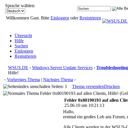
Sprache wählen:
Willkommen Gast. Bitte
Einloggen
oder
Registrieren
Übersicht
Hilfe
Suchen
Einloggen
Registrieren
WSUS.DE
›
Windows Server Update Services
›
Troubleshooting
Hilfe!
‹
Vorheriges Thema
|
Nächstes Thema
›
Seiten: 1
Thema versenden
Drucken
Fehler 0x80190193 auf allen Clients, Hilfe! (Ge
Fehler 0x80190193 auf allen Clien
25.06.10 um 10:21:13
Hallo,
erstmal ein großes Lob ans Forum, e
Alle Clients werden in der WSUS-Con