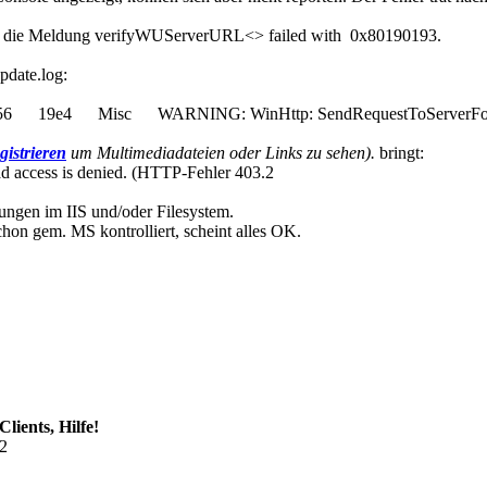
int die Meldung verifyWUServerURL<> failed with 0x80190193.
pdate.log:
 19e4 Misc WARNING: WinHttp: SendRequestToServerForFileI
gistrieren
um Multimediadateien oder Links zu sehen).
bringt:
d access is denied. (HTTP-Fehler 403.2
ungen im IIS und/oder Filesystem.
hon gem. MS kontrolliert, scheint alles OK.
lients, Hilfe!
02