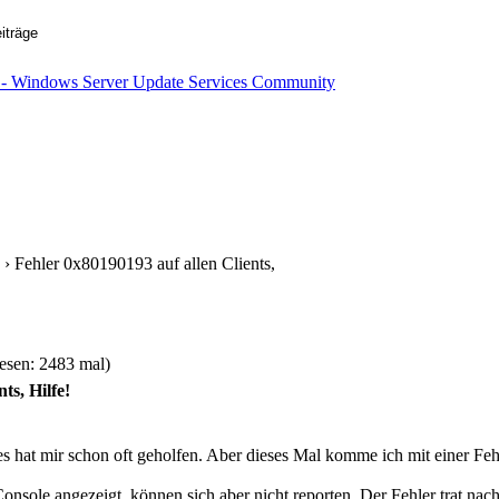
› Fehler 0x80190193 auf allen Clients,
lesen: 2483 mal)
ts, Hilfe!
s hat mir schon oft geholfen. Aber dieses Mal komme ich mit einer Feh
sole angezeigt, können sich aber nicht reporten. Der Fehler trat nach