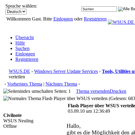
Sprache wählen:
Willkommen Gast. Bitte
Einloggen
oder
Registrieren
Übersicht
Hilfe
Suchen
Einloggen
Registrieren
WSUS.DE
›
Windows Server Update Services
›
Tools, Utilities
verteilen
‹
Vorheriges Thema
|
Nächstes Thema
›
Seiten: 1
Thema versenden
Drucken
Flash Player über WSUS verteilen (Gelesen: 68
Flash Player über WSUS verteil
03.09.10 um 12:36:49
Civilnote
WSUS Neuling
Hallo,
Offline
gibt es die Möglichkeit den a