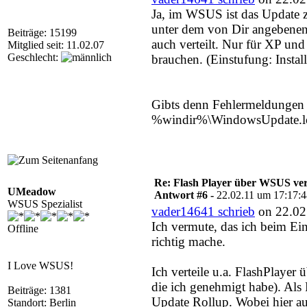
Ja, im WSUS ist das Update z
unter dem von Dir angebenen
Beiträge: 15199
auch verteilt. Nur für XP und
Mitglied seit: 11.02.07
Geschlecht:
brauchen. (Einstufung: Installi
Gibts denn Fehlermeldungen i
%windir%\WindowsUpdate.log
Re: Flash Player über WSUS ver
UMeadow
Antwort #6 -
22.02.11 um 17:17:
WSUS Spezialist
vader14641 schrieb
on 22.02
Ich vermute, das ich beim Ei
Offline
richtig mache.
I Love WSUS!
Ich verteile u.a. FlashPlayer 
die ich genehmigt habe). Als
Beiträge: 1381
Update Rollup. Wobei hier au
Standort: Berlin