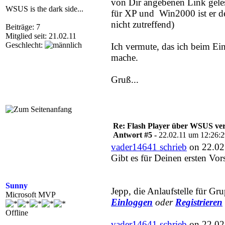
von Dir angebenen Link gele
WSUS is the dark side...
für XP und Win2000 ist er der
nicht zutreffend)
Beiträge: 7
Mitglied seit: 21.02.11
Geschlecht:
Ich vermute, das ich beim Ei
mache.
Gruß...
Re: Flash Player über WSUS ver
Antwort #5 -
22.02.11 um 12:26:
vader14641 schrieb
on 22.02
Gibt es für Deinen ersten Vo
Sunny
Jepp, die Anlaufstelle für G
Microsoft MVP
Einloggen
oder
Registrieren
Offline
vader14641 schrieb
on 22.02