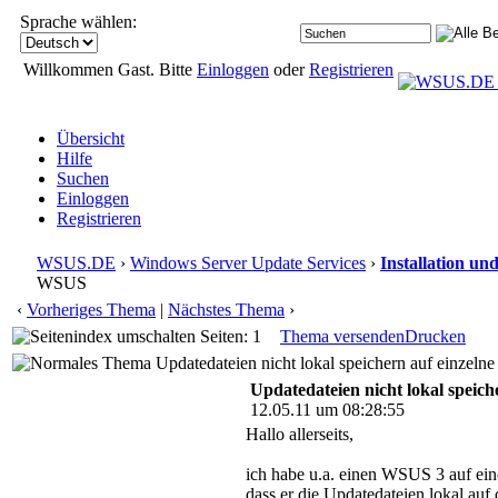
Sprache wählen:
Willkommen Gast. Bitte
Einloggen
oder
Registrieren
Übersicht
Hilfe
Suchen
Einloggen
Registrieren
WSUS.DE
›
Windows Server Update Services
›
Installation un
WSUS
‹
Vorheriges Thema
|
Nächstes Thema
›
Seiten: 1
Thema versenden
Drucken
Updatedateien nicht lokal speichern auf einze
Updatedateien nicht lokal spei
12.05.11 um 08:28:55
Hallo allerseits,
ich habe u.a. einen WSUS 3 auf ei
dass er die Updatedateien lokal auf