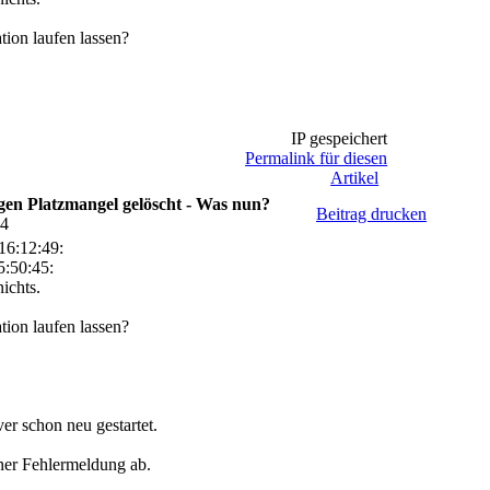
tion laufen lassen?
IP gespeichert
Permalink für diesen
Artikel
en Platzmangel gelöscht - Was nun?
Beitrag drucken
04
16:12:49:
:50:45:
ichts.
tion laufen lassen?
er schon neu gestartet.
iner Fehlermeldung ab.