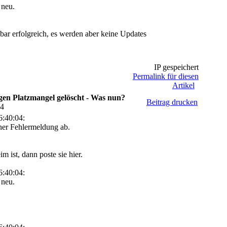
 neu.
nbar erfolgreich, es werden aber keine Updates
IP gespeichert
Permalink für diesen
Artikel
en Platzmangel gelöscht - Was nun?
Beitrag drucken
24
:40:04:
iner Fehlermeldung ab.
 ist, dann poste sie hier.
:40:04:
 neu.