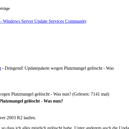
g
› Dringend! Updatepakete wegen Platzmangel gelöscht - Was
egen Platzmangel gelöscht - Was nun? (Gelesen: 7141 mal)
latzmangel gelöscht - Was nun?
ver 2003 R2 laufen.
s, so dass ich alles möglich gelöscht habe. Unter anderem auch die Upd