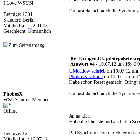
I Love WSUS!
Du hast danach auch die Syncronisa
Beiträge: 1381
Standort: Berlin
Mitglied seit: 22.01.08
Geschlecht:
Re: Dringend! Updatepakete weg
Antwort #4 -
10.07.12 um 16:40:
UMeadow schrieb
on 10.07.12 um 
PhobosX schrieb
on 10.07.12 um 15
Habe schon Reset gemacht. Bringt n
Du hast danach auch die Syncronisa
PhobosX
WSUS Junior Member
Offline
Ja, na klar.
Habe die Dienste und auch den Serv
Bei Synchronisieren bricht er mit e
Beiträge: 12
Mitglied seit: 10.07.12