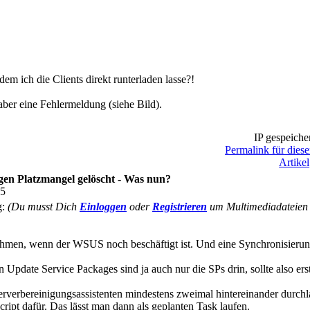
m ich die Clients direkt runterladen lasse?!
ber eine Fehlermeldung (siehe Bild).
IP gespeiche
Permalink für dies
Artikel
en Platzmangel gelöscht - Was nun?
45
g:
(Du musst Dich
Einloggen
oder
Registrieren
um Multimediadateien o
men, wenn der WSUS noch beschäftigt ist. Und eine Synchronisierung
 in Update Service Packages sind ja auch nur die SPs drin, sollte also er
Serverbereinigungsassistenten mindestens zweimal hintereinander durch
cript dafür. Das lässt man dann als geplanten Task laufen.