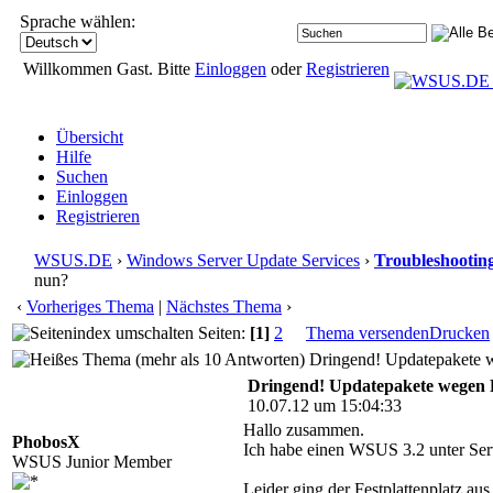
Sprache wählen:
Willkommen Gast. Bitte
Einloggen
oder
Registrieren
Übersicht
Hilfe
Suchen
Einloggen
Registrieren
WSUS.DE
›
Windows Server Update Services
›
Troubleshootin
nun?
‹
Vorheriges Thema
|
Nächstes Thema
›
Seiten:
[1]
2
Thema versenden
Drucken
Dringend! Updatepakete w
Dringend! Updatepakete wegen P
10.07.12 um 15:04:33
Hallo zusammen.
PhobosX
Ich habe einen WSUS 3.2 unter Ser
WSUS Junior Member
Leider ging der Festplattenplatz au