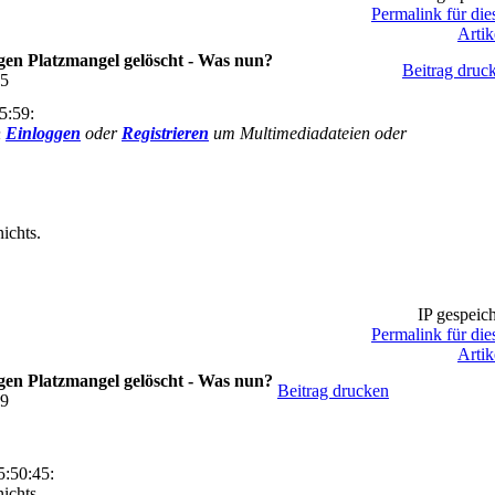
Permalink für die
Artik
en Platzmangel gelöscht - Was nun?
Beitrag druc
45
5:59:
h
Einloggen
oder
Registrieren
um Multimediadateien oder
ichts.
IP gespeich
Permalink für die
Artik
en Platzmangel gelöscht - Was nun?
Beitrag drucken
49
:50:45:
ichts.