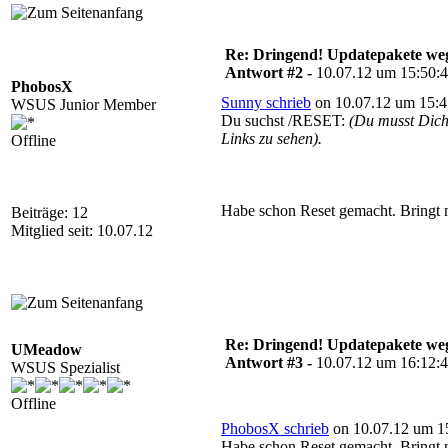
Re: Dringend! Updatepakete weg
Antwort #2 -
10.07.12 um 15:50:
PhobosX
Sunny schrieb
on 10.07.12 um 15:4
WSUS Junior Member
Du suchst /RESET:
(Du musst Dic
Links zu sehen).
Offline
Habe schon Reset gemacht. Bringt n
Beiträge: 12
Mitglied seit: 10.07.12
Re: Dringend! Updatepakete weg
UMeadow
Antwort #3 -
10.07.12 um 16:12:
WSUS Spezialist
Offline
PhobosX schrieb
on 10.07.12 um 15
Habe schon Reset gemacht. Bringt n