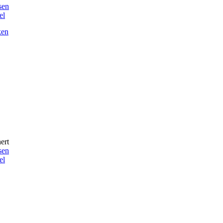
sen
el
ken
ert
sen
el