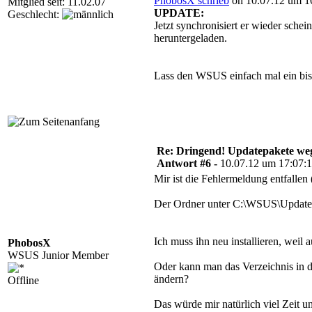
PhobosX schrieb
on 10.07.12 um 16
Mitglied seit: 11.02.07
UPDATE:
Geschlecht:
Jetzt synchronisiert er wieder schei
heruntergeladen.
Lass den WSUS einfach mal ein biss
Re: Dringend! Updatepakete weg
Antwort #6 -
10.07.12 um 17:07:
Mir ist die Fehlermeldung entfallen (
Der Ordner unter C:\WSUS\UpdateSe
Ich muss ihn neu installieren, weil a
PhobosX
WSUS Junior Member
Oder kann man das Verzeichnis in d
ändern?
Offline
Das würde mir natürlich viel Zeit u