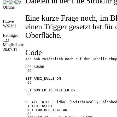
Dateien in der FIle Struktur 
Offline
Eine kurze Frage noch, im B
I Love
einen Trigger gesetzt hat f
WSUS!
Oberfläche.
Beiträge:
123
Mitglied seit:
26.07.11
Code
Ich hab zusätzlich noch auf der Tabelle tbUp
USE SUSDB

 GO

SET ANSI_NULLS ON

 GO

SET QUOTED_IDENTIFIER ON

 GO

CREATE TRIGGER [dbo].[SwitchLocallyPublished
 AFTER INSERT

 NOT FOR REPLICATION

 AS
