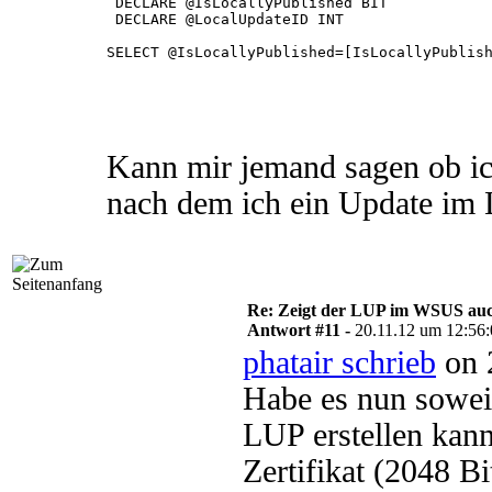
 DECLARE @IsLocallyPublished BIT

 DECLARE @LocalUpdateID INT

SELECT @IsLocallyPublished=[IsLocallyPublish
if (@IsLocallyPublished = 0)

 begin

 UPDATE [tbUpdate] SET [IsLocallyPublished]=
 end

 GO

Kann mir jemand sagen ob ic
nach dem ich ein Update im 
Re: Zeigt der LUP im WSUS auc
Antwort #11 -
20.11.12 um 12:56
phatair schrieb
on 
Habe es nun sowei
LUP erstellen kann
Zertifikat (2048 B