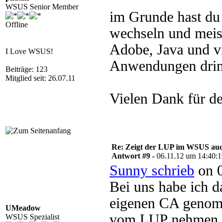
WSUS Senior Member
im Grunde hast du 
Offline
wechseln und meist
Adobe, Java und vi
I Love WSUS!
Anwendungen drinn
Beiträge: 123
Mitglied seit: 26.07.11
Vielen Dank für d
Re: Zeigt der LUP im WSUS auc
Antwort #9 -
06.11.12 um 14:40:
Sunny schrieb
on 0
Bei uns habe ich da
eigenen CA genomm
UMeadow
vom LUP nehmen, d
WSUS Spezialist