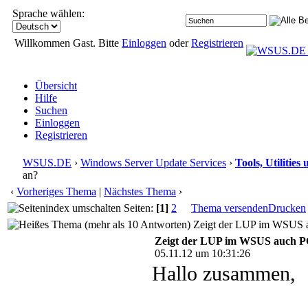
Sprache wählen:
Willkommen Gast. Bitte
Einloggen
oder
Registrieren
Übersicht
Hilfe
Suchen
Einloggen
Registrieren
WSUS.DE
›
Windows Server Update Services
›
Tools, Utilitie
an?
‹
Vorheriges Thema
|
Nächstes Thema
›
Seiten:
[1]
2
Thema versenden
Drucken
Zeigt der LUP im WSUS au
Zeigt der LUP im WSUS auch PC
05.11.12 um 10:31:26
Hallo zusammen,