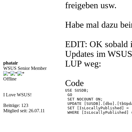
freigeben usw.
Habe mal dazu bei
EDIT: OK sobald i
Updates im WSUS s
LUP weg:
phatair
WSUS Senior Member
Offline
Code
USE SUSDB;

I Love WSUS!
 GO

 SET NOCOUNT ON;

 UPDATE [SUSDB].[dbo].[tbUpda
Beiträge: 123
 SET [IsLocallyPublished] = '
Mitglied seit: 26.07.11
 WHERE [IsLocallyPublished] =