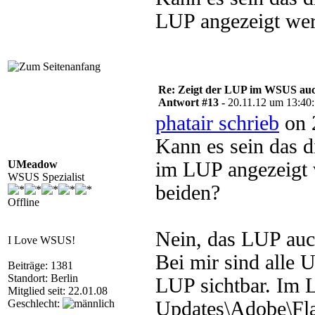
LUP angezeigt wer
Re: Zeigt der LUP im WSUS auc
Antwort #13 -
20.11.12 um 13:40
phatair schrieb
on 
Kann es sein das 
UMeadow
im LUP angezeigt 
WSUS Spezialist
beiden?
Offline
Nein, das LUP auc
I Love WSUS!
Bei mir sind alle
Beiträge: 1381
Standort: Berlin
LUP sichtbar. Im L
Mitglied seit: 22.01.08
Geschlecht:
Updates\Adobe\Fla