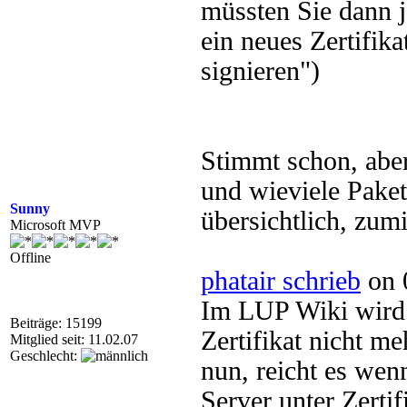
müssten Sie dann j
ein neues Zertifika
signieren")
Stimmt schon, aber
und wieviele Pake
Sunny
übersichtlich, zumi
Microsoft MVP
Offline
phatair schrieb
on 
Im LUP Wiki wird 
Beiträge: 15199
Zertifikat nicht m
Mitglied seit: 11.02.07
Geschlecht:
nun, reicht es wen
Server unter Zertif