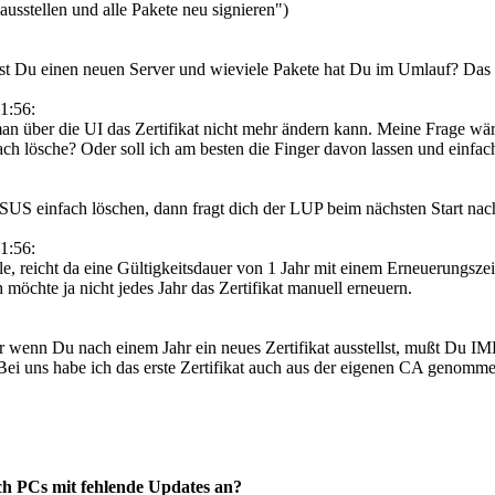
ausstellen und alle Pakete neu signieren")
erst Du einen neuen Server und wieviele Pakete hat Du im Umlauf? Das i
1:56:
n über die UI das Zertifikat nicht mehr ändern kann. Meine Frage wäre
h lösche? Oder soll ich am besten die Finger davon lassen und einfach m
SUS einfach löschen, dann fragt dich der LUP beim nächsten Start nach
1:56:
stelle, reicht da eine Gültigkeitsdauer von 1 Jahr mit einem Erneuerun
h möchte ja nicht jedes Jahr das Zertifikat manuell erneuern.
 aber wenn Du nach einem Jahr ein neues Zertifikat ausstellst, mußt D
en. Bei uns habe ich das erste Zertifikat auch aus der eigenen CA geno
h PCs mit fehlende Updates an?