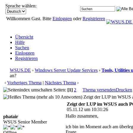
Sprache wählen:
Willkommen Gast. Bitte
Einloggen
oder
Registrieren
Übersicht
Hilfe
Suchen
Einloggen
Registrieren
WSUS.DE
›
Windows Server Update Services
›
Tools, Utilitie
an?
‹
Vorheriges Thema
|
Nächstes Thema
›
Seiten:
[1]
2
Thema versenden
Drucken
Zeigt der LUP im WSUS au
Zeigt der LUP im WSUS auch PC
05.11.12 um 10:31:26
Hallo zusammen,
phatair
WSUS Senior Member
ich bin im Moment auch am überlege
Frage.
Offline