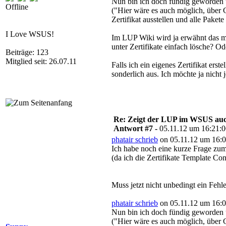
Nun bin ich doch fündig geworden un
Offline
("Hier wäre es auch möglich, über Cr
Zertifikat ausstellen und alle Pakete
I Love WSUS!
Im LUP Wiki wird ja erwähnt das ma
unter Zertifikate einfach lösche? Od
Beiträge: 123
Mitglied seit: 26.07.11
Falls ich ein eigenes Zertifikat er
sonderlich aus. Ich möchte ja nicht 
Re: Zeigt der LUP im WSUS auc
Antwort #7 -
05.11.12 um 16:21:
phatair schrieb
on 05.11.12 um 16:0
Ich habe noch eine kurze Frage zum 
(da ich die Zertifikate Template Con
Muss jetzt nicht unbedingt ein Fehle
phatair schrieb
on 05.11.12 um 16:0
Nun bin ich doch fündig geworden un
("Hier wäre es auch möglich, über Cr