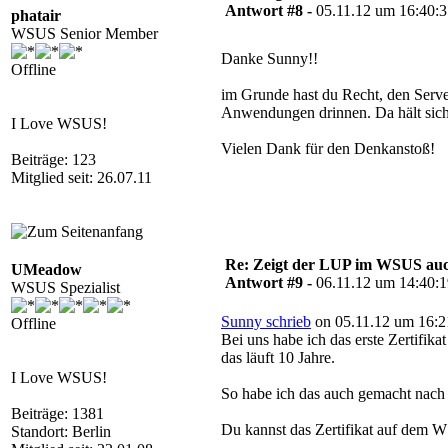
Antwort #8 -
05.11.12 um 16:40:
phatair
WSUS Senior Member
Danke Sunny!!
Offline
im Grunde hast du Recht, den Server
Anwendungen drinnen. Da hält sich
I Love WSUS!
Vielen Dank für den Denkanstoß!
Beiträge: 123
Mitglied seit: 26.07.11
Re: Zeigt der LUP im WSUS auc
UMeadow
Antwort #9 -
06.11.12 um 14:40:
WSUS Spezialist
Sunny schrieb
on 05.11.12 um 16:2
Offline
Bei uns habe ich das erste Zertif
das läuft 10 Jahre.
I Love WSUS!
So habe ich das auch gemacht nach me
Beiträge: 1381
Du kannst das Zertifikat auf dem WS
Standort: Berlin