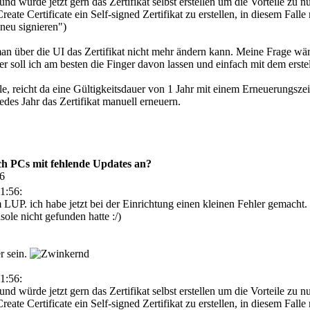
d würde jetzt gern das Zertifikat selbst erstellen um die Vorteile zu n
eate Certificate ein Self-signed Zertifikat zu erstellen, in diesem Fal
 neu signieren")
n über die UI das Zertifikat nicht mehr ändern kann. Meine Frage wär
er soll ich am besten die Finger davon lassen und einfach mit dem erstell
stelle, reicht da eine Gültigkeitsdauer von 1 Jahr mit einem Erneuerung
jedes Jahr das Zertifikat manuell erneuern.
h PCs mit fehlende Updates an?
06
1:56:
LUP. ich habe jetzt bei der Einrichtung einen kleinen Fehler gemacht. I
sole nicht gefunden hatte :/)
r sein.
1:56:
d würde jetzt gern das Zertifikat selbst erstellen um die Vorteile zu n
eate Certificate ein Self-signed Zertifikat zu erstellen, in diesem Fall