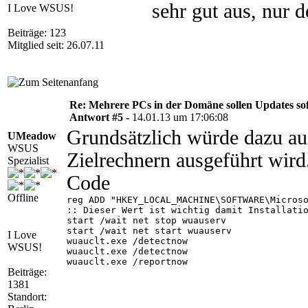
sehr gut aus, nur d
I Love WSUS!
Beiträge: 123
Mitglied seit: 26.07.11
Re: Mehrere PCs in der Domäne sollen Updates sofo
Antwort #5 -
14.01.13 um 17:06:08
Grundsätzlich würde dazu au
UMeadow
WSUS
Zielrechnern ausgeführt wird
Spezialist
Code
Offline
reg ADD "HKEY_LOCAL_MACHINE\SOFTWARE\Microso
:: Dieser Wert ist wichtig damit Installatio
start /wait net stop wuauserv

start /wait net start wuauserv

I Love
wuauclt.exe /detectnow

WSUS!
wuauclt.exe /detectnow

wuauclt.exe /reportnow

Beiträge:
1381
Standort: