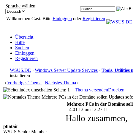
Sprache wählen:
Willkommen Gast. Bitte
Einloggen
oder
Registrieren
Übersicht
Hilfe
Suchen
Einloggen
Registrieren
WSUS.DE
›
Windows Server Update Services
›
Tools, Utilitie
installieren
‹
Vorheriges Thema
|
Nächstes Thema
›
Seiten: 1
Thema versenden
Drucken
Mehrere PCs in der Domäne sollen Updates sofort
Mehrere PCs in der Domäne solle
14.01.13 um 13:27:11
Hallo zusammen,
phatair
WSUS Senior Member