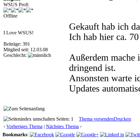
WSUS Profi
Offline
Gekauft hab ich d
I Love WSUS!
Ich hab hier ca. 70
Beiträge: 391
Mitglied seit: 12.03.08
Geschlecht:
Außerdem mache ic
dringend ist.
Ansonsten warte i
Updates automatisc
Seiten: 1
Thema versenden
Drucken
‹
Vorheriges Thema
|
Nächstes Thema
›
Bookmarks
: