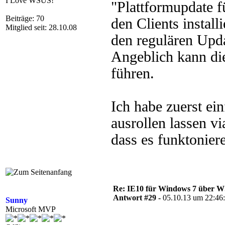
I Love WSUS!
"Plattformupdate 
Beiträge: 70
den Clients install
Mitglied seit: 28.10.08
den regulären Updat
Angeblich kann die
führen.
Ich habe zuerst ei
ausrollen lassen v
dass es funktonier
Re: IE10 für Windows 7 über 
Antwort #29 -
05.10.13 um 22:46
Sunny
Microsoft MVP