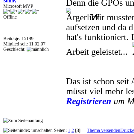
Denn die GPOs unt
Sunny
Microsoft MVP
Wir mussten
Offline
aufsetzen und da d
hat's funktioniert
Beiträge: 15199
Mitglied seit: 11.02.07
Geschlecht:
Arbeit geleistet...
Das ist schon seit
müsst viel mehr le
Registrieren
um Mu
Seiten:
1
2
[3]
Thema versenden
Druck