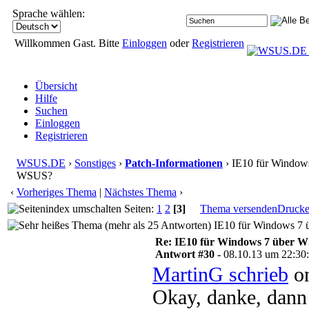
Sprache wählen:
Willkommen Gast. Bitte
Einloggen
oder
Registrieren
Übersicht
Hilfe
Suchen
Einloggen
Registrieren
WSUS.DE
›
Sonstiges
›
Patch-Informationen
› IE10 für Window
WSUS?
‹
Vorheriges Thema
|
Nächstes Thema
›
Seiten:
1
2
[3]
Thema versenden
Druck
IE10 für Windows 7 
Re: IE10 für Windows 7 über 
Antwort #30 -
08.10.13 um 22:30
MartinG schrieb
on
Okay, danke, dann 