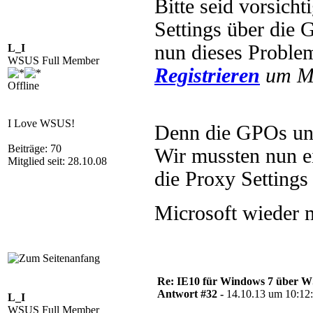
Bitte seid vorsicht
Settings über die 
nun dieses Proble
L_I
WSUS Full Member
Registrieren
um Mu
Offline
I Love WSUS!
Denn die GPOs unt
Beiträge: 70
Wir mussten nun e
Mitglied seit: 28.10.08
die Proxy Settings 
Microsoft wieder m
Re: IE10 für Windows 7 über 
Antwort #32 -
14.10.13 um 10:12
L_I
WSUS Full Member