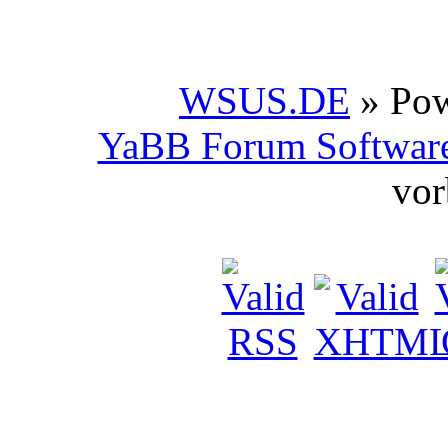
WSUS.DE
» Po
YaBB Forum Softwar
vor