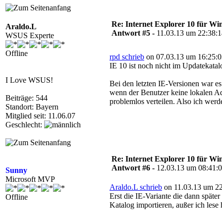
Re: Internet Explorer 10 für Wi
Araldo.L
Antwort #5 -
11.03.13 um 22:38:
WSUS Experte
Offline
rpd schrieb
on 07.03.13 um 16:25:0
IE 10 ist noch nicht im Updatekatal
I Love WSUS!
Bei den letzten IE-Versionen war es
wenn der Benutzer keine lokalen Adm
Beiträge: 544
problemlos verteilen. Also ich werd
Standort: Bayern
Mitglied seit: 11.06.07
Geschlecht:
Re: Internet Explorer 10 für Wi
Antwort #6 -
12.03.13 um 08:41:
Sunny
Microsoft MVP
Araldo.L schrieb
on 11.03.13 um 22
Erst die IE-Variante die dann späte
Offline
Katalog importieren, außer ich lese