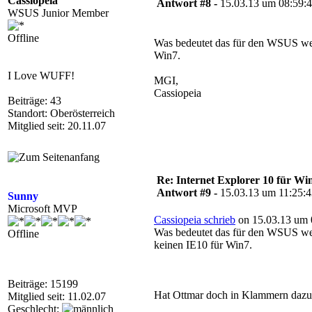
Cassiopeia
Antwort #8 -
15.03.13 um 08:59:
WSUS Junior Member
Offline
Was bedeutet das für den WSUS we
Win7.
I Love WUFF!
MGI,
Cassiopeia
Beiträge: 43
Standort: Oberösterreich
Mitglied seit: 20.11.07
Re: Internet Explorer 10 für Wi
Antwort #9 -
15.03.13 um 11:25:
Sunny
Microsoft MVP
Cassiopeia schrieb
on 15.03.13 um 
Was bedeutet das für den WSUS we
Offline
keinen IE10 für Win7.
Beiträge: 15199
Hat Ottmar doch in Klammern dazu 
Mitglied seit: 11.02.07
Geschlecht: