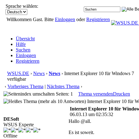
Sprache wählen:
Willkommen Gast. Bitte
Einloggen
oder
Registrieren
Übersicht
Hilfe
Suchen
Einloggen
Registrieren
WSUS.DE
›
News
›
News
› Internet Explorer 10 für Windows 7
verfügbar
‹
Vorheriges Thema
|
Nächstes Thema
›
Seiten: 1
Thema versenden
Drucken
Internet Explorer 10 für 
Internet Explorer 10 für Windo
06.03.13 um 02:35:32
DESoft
Hallo @all.
WSUS Experte
Es ist soweit.
Offline