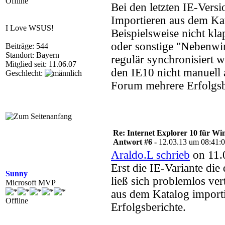
Offline
Bei den letzten IE-Vers
Importieren aus dem Kata
I Love WSUS!
Beispielsweise nicht kl
oder sonstige "Nebenwir
Beiträge: 544
Standort: Bayern
regulär synchronisiert w
Mitglied seit: 11.06.07
den IE10 nicht manuell 
Geschlecht:
Forum mehrere Erfolgsb
Re: Internet Explorer 10 für Wi
Antwort #6 -
12.03.13 um 08:41:
Araldo.L schrieb
on 11.
Erst die IE-Variante die
Sunny
ließ sich problemlos ver
Microsoft MVP
aus dem Katalog importi
Offline
Erfolgsberichte.