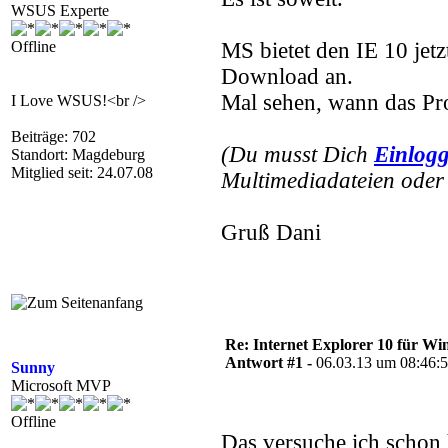
WSUS Experte
Offline
MS bietet den IE 10 jet
Download an.
Mal sehen, wann das Pr
I Love WSUS!<br />
Beiträge: 702
(Du musst Dich
Einlog
Standort: Magdeburg
Mitglied seit: 24.07.08
Multimediadateien oder 
Gruß Dani
Re: Internet Explorer 10 für Wi
Antwort #1 -
06.03.13 um 08:46:
Sunny
Microsoft MVP
Offline
Das versuche ich schon