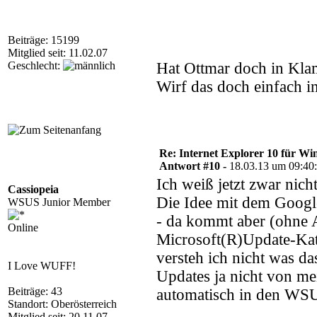
Beiträge: 15199
Mitglied seit: 11.02.07
Geschlecht:
Hat Ottmar doch in Kl
Wirf das doch einfach 
Re: Internet Explorer 10 für Wi
Antwort #10 -
18.03.13 um 09:40
Ich weiß jetzt zwar nich
Cassiopeia
Die Idee mit dem Googl
WSUS Junior Member
- da kommt aber (ohne A
Online
Microsoft(R)Update-Ka
versteh ich nicht was d
I Love WUFF!
Updates ja nicht von me
Beiträge: 43
automatisch in den WSU
Standort: Oberösterreich
Mitglied seit: 20.11.07