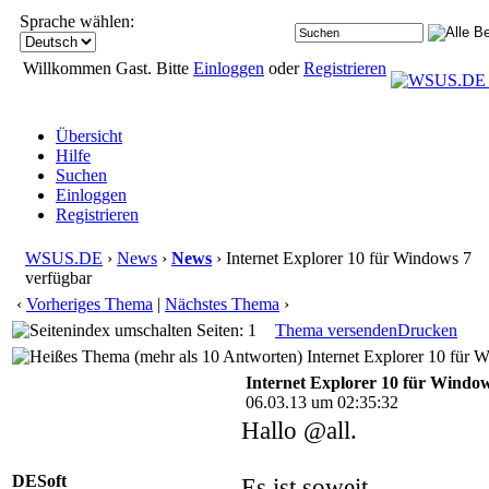
Sprache wählen:
Willkommen Gast. Bitte
Einloggen
oder
Registrieren
Übersicht
Hilfe
Suchen
Einloggen
Registrieren
WSUS.DE
›
News
›
News
› Internet Explorer 10 für Windows 7
verfügbar
‹
Vorheriges Thema
|
Nächstes Thema
›
Seiten: 1
Thema versenden
Drucken
Internet Explorer 10 für 
Internet Explorer 10 für Windo
06.03.13 um 02:35:32
Hallo @all.
DESoft
Es ist soweit.