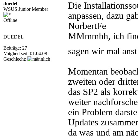
Die Installations
duedel
WSUS Junior Member
anpassen, dazu gab
Offline
NorbertFe
MMmmhh, ich find 
DUEDEL
Beiträge: 27
sagen wir mal an
Mitglied seit: 01.04.08
Geschlecht:
Momentan beobacht
zweiten oder dritt
das SP2 als korrekt
weiter nachforsche
ein Problem darste
Updates zusammen 
da was und am näch