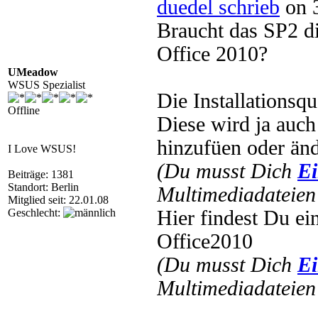
duedel schrieb
on 3
Braucht das SP2 die
Office 2010?
UMeadow
WSUS Spezialist
Die Installationsq
Offline
Diese wird ja auch
hinzufüen oder änd
I Love WSUS!
(Du musst Dich
Ei
Beiträge: 1381
Standort: Berlin
Multimediadateien 
Mitglied seit: 22.01.08
Geschlecht:
Hier findest Du ei
Office2010
(Du musst Dich
Ei
Multimediadateien 