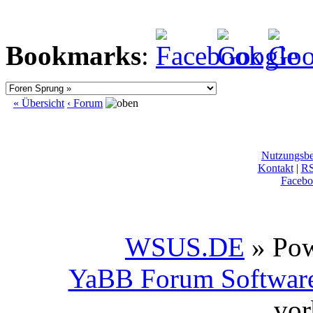
Bookmarks
:
« Übersicht
‹ Forum
Nutzungsb
Kontakt
|
R
Facebo
WSUS.DE
» Po
YaBB Forum Softwar
vor