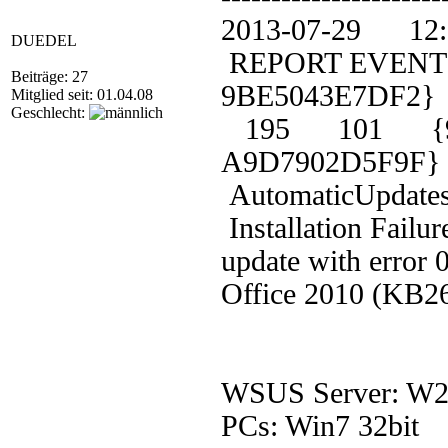
2013-07-29 1
DUEDEL
REPORT EVENT: 
Beiträge: 27
9BE5043E7DF2}
Mitglied seit: 01.04.08
Geschlecht:
195 101 {9C5
A9D7902D5F9
AutomaticUpdat
Installation Failur
update with error 
Office 2010 (KB26
WSUS Server: W2
PCs: Win7 32bit