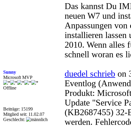
Das kannst Du IMHO
neuen W7 und insta
Anpassungen von 
installieren lasse
2010. Wenn alles f
schnell woran es li
duedel schrieb
on 3
Sunny
Microsoft MVP
Eventlog (Anwendun
Offline
Produkt: Microsoft
Update "Service Pa
Beiträge: 15199
(KB2687455) 32-Bit
Mitglied seit: 11.02.07
Geschlecht:
werden. Fehlercod