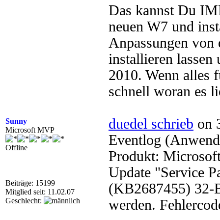
Das kannst Du IMHO
neuen W7 und insta
Anpassungen von 
installieren lasse
2010. Wenn alles f
schnell woran es li
duedel schrieb
on 3
Sunny
Microsoft MVP
Eventlog (Anwendun
Offline
Produkt: Microsoft
Update "Service Pa
Beiträge: 15199
(KB2687455) 32-Bit
Mitglied seit: 11.02.07
Geschlecht:
werden. Fehlercod