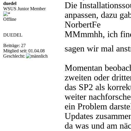
Die Installations
duedel
WSUS Junior Member
anpassen, dazu gab
Offline
NorbertFe
MMmmhh, ich find 
DUEDEL
Beiträge: 27
sagen wir mal an
Mitglied seit: 01.04.08
Geschlecht:
Momentan beobacht
zweiten oder dritt
das SP2 als korrekt
weiter nachforsche
ein Problem darste
Updates zusammen 
da was und am näch