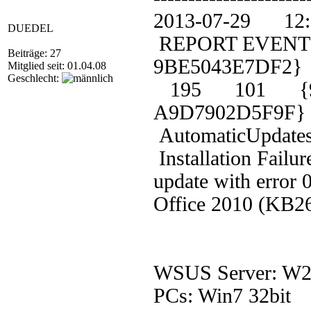
2013-07-29 1
DUEDEL
REPORT EVENT: 
Beiträge: 27
9BE5043E7DF2}
Mitglied seit: 01.04.08
Geschlecht:
195 101 {9C5
A9D7902D5F9
AutomaticUpdat
Installation Failur
update with error 
Office 2010 (KB26
WSUS Server: W2
PCs: Win7 32bit