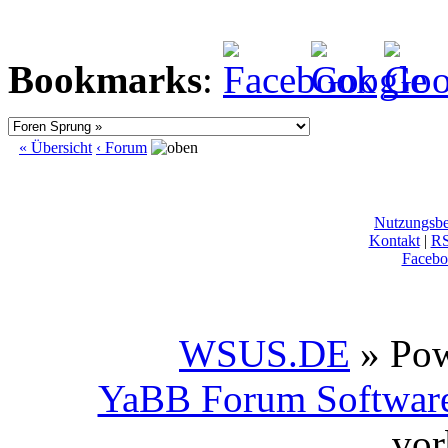
Bookmarks
:
« Übersicht
‹ Forum
Nutzungsb
Kontakt
|
R
Facebo
WSUS.DE
» Po
YaBB Forum Softwar
vor