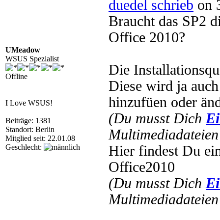
duedel schrieb
on 3
Braucht das SP2 die
Office 2010?
UMeadow
WSUS Spezialist
Die Installationsq
Offline
Diese wird ja auch
hinzufüen oder änd
I Love WSUS!
(Du musst Dich
Ei
Beiträge: 1381
Standort: Berlin
Multimediadateien 
Mitglied seit: 22.01.08
Geschlecht:
Hier findest Du ei
Office2010
(Du musst Dich
Ei
Multimediadateien 