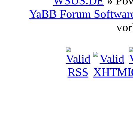
WSUS.DE
» Po
YaBB Forum Softwar
vor