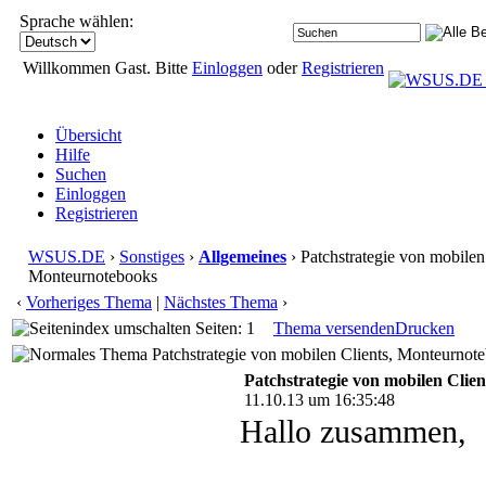
Sprache wählen:
Willkommen Gast. Bitte
Einloggen
oder
Registrieren
Übersicht
Hilfe
Suchen
Einloggen
Registrieren
WSUS.DE
›
Sonstiges
›
Allgemeines
› Patchstrategie von mobilen
Monteurnotebooks
‹
Vorheriges Thema
|
Nächstes Thema
›
Seiten: 1
Thema versenden
Drucken
Patchstrategie von mobilen Clients, Monteurnot
Patchstrategie von mobilen Clie
11.10.13 um 16:35:48
Hallo zusammen,