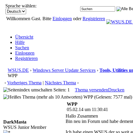
Sprache wählen:
Willkommen Gast. Bitte
Einloggen
oder
Registrieren
Übersicht
Hilfe
Suchen
Einloggen
Registrieren
WSUS.DE
›
Windows Server Update Services
›
Tools, Utilities
WPP
‹
Vorheriges Thema
|
Nächstes Thema
›
Seiten: 1
Thema versenden
Drucken
WPP (Gelesen: 7577 mal)
WPP
05.02.14 um 11:30:41
Hallo Zusammen
Bin neu im Forum und habe demen
DarkMasta
WSUS Junior Member
Ich habe einen WSUS der so weit au