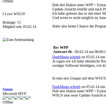
Offline
Hab den Haken unter WPP > Extras
Update-Ansicht erstelle und nach P
Ich habe gelesen das es mit einer 
I Love WSUS!
Und wenn es nicht möglich ist, k
Beiträge: 15
Habe also keine Chance die Program
Mitglied seit: 05.02.14
Re: WPP
Antwort #6 -
06.02.14 um 08:00:
DarkMasta schrieb
on 05.02.14 um 
Ja sagen wir ich habe identische R
weniger Software benötigen, wie kö
In eine neu Gruppe auf dem WSUS p
DarkMasta schrieb
on 05.02.14 um 
Sunny
Hab den Haken unter WPP > Extras 
Microsoft MVP
WSUS eine neue Update-Ansicht ers
Offline