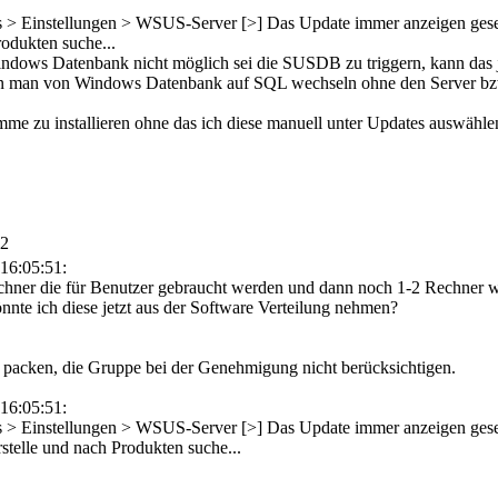
 > Einstellungen > WSUS-Server [>] Das Update immer anzeigen geset
rodukten suche...
Windows Datenbank nicht möglich sei die SUSDB zu triggern, kann das 
ann man von Windows Datenbank auf SQL wechseln ohne den Server bz
me zu installieren ohne das ich diese manuell unter Updates auswähle
12
16:05:51:
echner die für Benutzer gebraucht werden und dann noch 1-2 Rechner 
nnte ich diese jetzt aus der Software Verteilung nehmen?
acken, die Gruppe bei der Genehmigung nicht berücksichtigen.
16:05:51:
> Einstellungen > WSUS-Server [>] Das Update immer anzeigen gesetz
telle und nach Produkten suche...