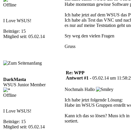
Habe momentan gewisse Software per
Offline
Ich habe jetzt auf dem WSUS das Pr
Ich habe als Test das VNC und nach 
I Love WSUS!
es nur auf meine Teststation geht u
Beiträge: 15
Sry weg den vielen Fragen
Mitglied seit: 05.02.14
Gruss
Re: WPP
Antwort #1 -
05.02.14 um 11:58:
DarkMasta
WSUS Junior Member
Nochmals Hallo
Offline
Ich habe jetzt folgende Lösung:
Habe im WSUS Gruppen erstellt wo m
I Love WSUS!
Kann ich das so lösen? Muss ich in
sortiert.
Beiträge: 15
Mitglied seit: 05.02.14