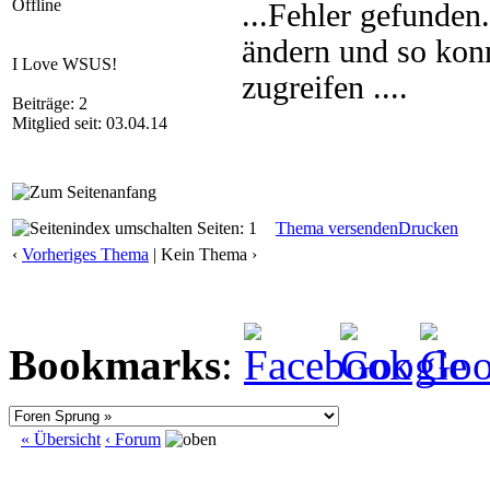
Offline
...Fehler gefunde
ändern und so kon
I Love WSUS!
zugreifen ....
Beiträge: 2
Mitglied seit: 03.04.14
Seiten: 1
Thema versenden
Drucken
‹
Vorheriges Thema
| Kein Thema ›
Bookmarks
:
« Übersicht
‹ Forum