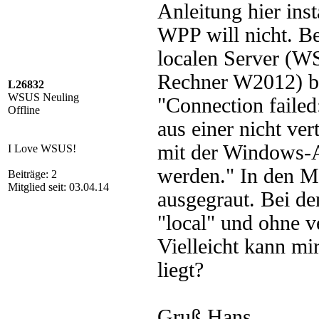
Anleitung hier ins
WPP will nicht. B
localen Server (W
Rechner W2012) b
L26832
WSUS Neuling
"Connection faile
Offline
aus einer nicht v
mit der Windows-A
I Love WSUS!
werden." In den Me
Beiträge: 2
Mitglied seit: 03.04.14
ausgegraut. Bei de
"local" und ohne v
Vielleicht kann mi
liegt?
Gruß Hans