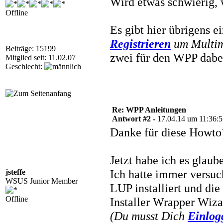
Wird etwas schwierig, 
Offline
Es gibt hier übrigens 
Registrieren
um Multime
Beiträge: 15199
zwei für den WPP dabe
Mitglied seit: 11.02.07
Geschlecht:
Re: WPP Anleitungen
Antwort #2 -
17.04.14 um 11:36:
Danke für diese Howto´
Jetzt habe ich es glaube
Ich hatte immer versuch
jsteffe
WSUS Junior Member
LUP installiert und di
Offline
Installer Wrapper Wiza
(Du musst Dich
Einlog