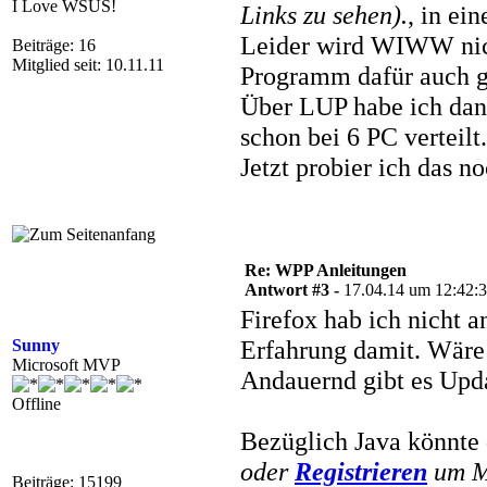
I Love WSUS!
Links zu sehen).
, in ei
Leider wird WIWW nich
Beiträge: 16
Mitglied seit: 10.11.11
Programm dafür auch g
Über LUP habe ich dann
schon bei 6 PC verteilt.
Jetzt probier ich das n
Re: WPP Anleitungen
Antwort #3 -
17.04.14 um 12:42:
Firefox hab ich nicht a
Erfahrung damit. Wäre 
Sunny
Microsoft MVP
Andauernd gibt es Upda
Offline
Bezüglich Java könnte 
oder
Registrieren
um Mu
Beiträge: 15199