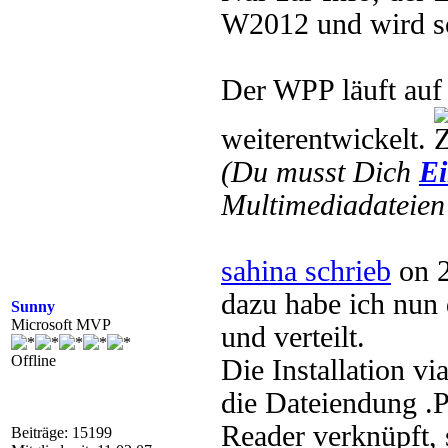
W2012 und wird so
Der WPP läuft auf
weiterentwickelt.
(Du musst Dich
Ei
Multimediadateien 
sahina schrieb
on 2
dazu habe ich nun 
Sunny
Microsoft MVP
und verteilt.
Offline
Die Installation v
die Dateiendung 
Reader verknüpft,
Beiträge: 15199