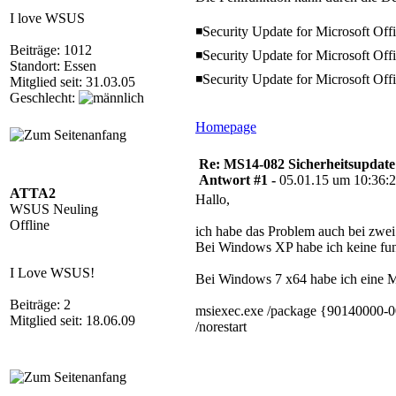
I love WSUS
◾Security Update for Microsoft Of
Beiträge: 1012
◾Security Update for Microsoft Of
Standort: Essen
◾Security Update for Microsoft Of
Mitglied seit: 31.03.05
Geschlecht:
Homepage
Re: MS14-082 Sicherheitsupdate 
Antwort #1 -
05.01.15 um 10:36:
ATTA2
Hallo,
WSUS Neuling
Offline
ich habe das Problem auch bei zwe
Bei Windows XP habe ich keine fun
I Love WSUS!
Bei Windows 7 x64 habe ich eine Mög
Beiträge: 2
msiexec.exe /package {90140
Mitglied seit: 18.06.09
/norestart