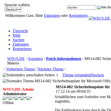
Sprache wählen:
Willkommen Gast. Bitte
Einloggen
oder
Registrieren
Übersicht
Hilfe
Suchen
Einloggen
Registrieren
WSUS.DE
›
Sonstiges
›
Patch-Informationen
› MS14-082 Sicherh
Makros
‹
Vorheriges Thema
|
Nächstes Thema
›
Seiten: 1
Thema versenden
Drucken
MS14-082 Sicherheitsupdate für Microsoft Offic
MS14-082 Sicherheitsupdate für 
WSUS.DE-Admin
17.12.14 um 09:04:35
Administrator
Schaltflächen zum Aufrufen von Mak
zugreifen.
Offline
Die Fehlfunktion kann durch die De