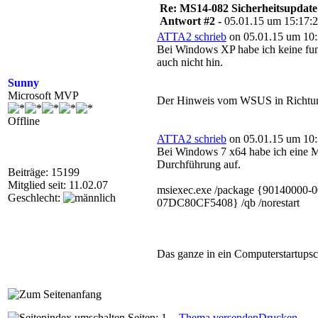
Re: MS14-082 Sicherheitsupdate 
Antwort #2 -
05.01.15 um 15:17:
ATTA2 schrieb
on 05.01.15 um 10:
Bei Windows XP habe ich keine fun
auch nicht hin.
Sunny
Microsoft MVP
Der Hinweis vom WSUS in Richtun
Offline
ATTA2 schrieb
on 05.01.15 um 10:
Bei Windows 7 x64 habe ich eine Mög
Durchführung auf.
Beiträge: 15199
Mitglied seit: 11.02.07
msiexec.exe /package {90140
Geschlecht:
07DC80CF5408} /qb /norestart
Das ganze in ein Computerstartup
Seiten: 1
Thema versenden
Drucken