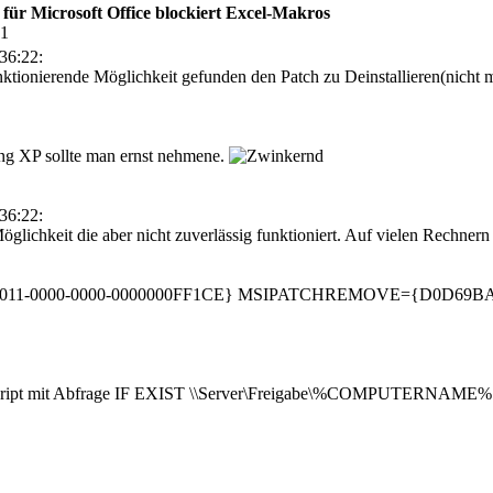
für Microsoft Office blockiert Excel-Makros
21
36:22:
ktionierende Möglichkeit gefunden den Patch zu Deinstallieren(nich
g XP sollte man ernst nehmene.
36:22:
lichkeit die aber nicht zuverlässig funktioniert. Auf vielen Rechnern
000-0011-0000-0000-0000000FF1CE} MSIPATCHREMOVE={D0D69BA
script mit Abfrage IF EXIST \\Server\Freigabe\%COMPUTERNAME%.txt 