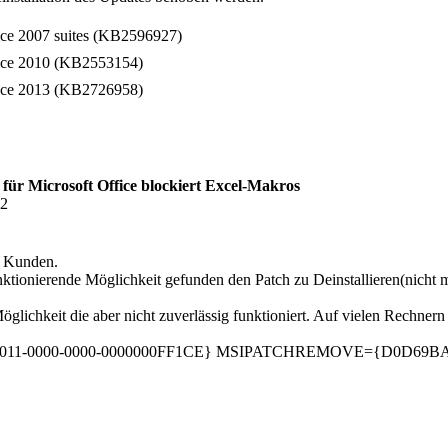
fice 2007 suites (KB2596927)
fice 2010 (KB2553154)
fice 2013 (KB2726958)
für Microsoft Office blockiert Excel-Makros
22
i Kunden.
ktionierende Möglichkeit gefunden den Patch zu Deinstallieren(nicht
lichkeit die aber nicht zuverlässig funktioniert. Auf vielen Rechnern
000-0011-0000-0000-0000000FF1CE} MSIPATCHREMOVE={D0D69B