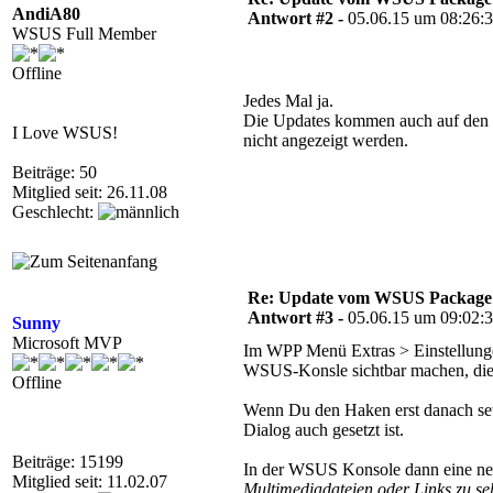
AndiA80
Antwort #2 -
05.06.15 um 08:26:
WSUS Full Member
Offline
Jedes Mal ja.
Die Updates kommen auch auf den C
I Love WSUS!
nicht angezeigt werden.
Beiträge: 50
Mitglied seit: 26.11.08
Geschlecht:
Re: Update vom WSUS Package Pu
Antwort #3 -
05.06.15 um 09:02:
Sunny
Microsoft MVP
Im WPP Menü Extras > Einstellung
WSUS-Konsle sichtbar machen, die
Offline
Wenn Du den Haken erst danach setz
Dialog auch gesetzt ist.
Beiträge: 15199
In der WSUS Konsole dann eine neue
Mitglied seit: 11.02.07
Multimediadateien oder Links zu se