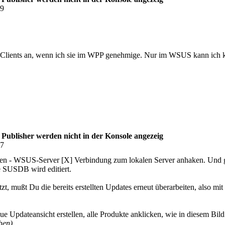
39
lients an, wenn ich sie im WPP genehmige. Nur im WSUS kann ich ke
blisher werden nicht in der Konsole angezeig
37
en - WSUS-Server [X] Verbindung zum lokalen Server anhaken. Und ga
 SUSDB wird editiert.
t, mußt Du die bereits erstellten Updates erneut überarbeiten, also 
 Updateansicht erstellen, alle Produkte anklicken, wie in diesem Bil
hen).