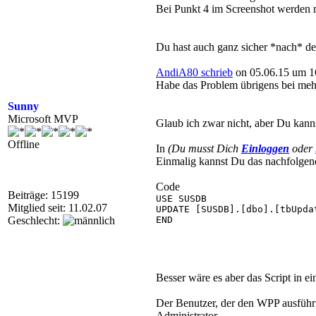
Bei Punkt 4 im Screenshot werden m
Du hast auch ganz sicher *nach* de
AndiA80 schrieb
on 05.06.15 um 1
Habe das Problem übrigens bei me
Sunny
Microsoft MVP
Glaub ich zwar nicht, aber Du kann
Offline
In
(Du musst Dich
Einloggen
oder
Einmalig kannst Du das nachfolgend
Code
Beiträge: 15199
USE SUSDB

Mitglied seit: 11.02.07
UPDATE [SUSDB].[dbo].[tbUpda
Geschlecht:
END

Besser wäre es aber das Script in
Der Benutzer, der den WPP ausführ
Administrator.