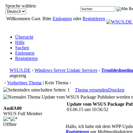
Sprache wählen:
Willkommen Gast. Bitte
Einloggen
oder
Registrieren
Übersicht
Hilfe
Suchen
Einloggen
Registrieren
WSUS.DE
›
Windows Server Update Services
›
Troubleshootin
angezeig
‹
Vorheriges Thema
| Kein Thema ›
Seiten: 1
Thema versenden
Drucken
Update vom WSUS Package Publisher werden nic
Update vom WSUS Package Publis
AndiA80
03.06.15 um 10:56:52
WSUS Full Member
Offline
Hallo, ich habe mit dem WPP Update
Registrieren
um Multimediadateien 