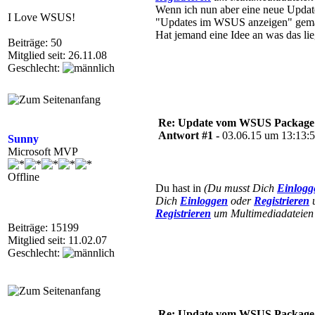
Wenn ich nun aber eine neue Update
I Love WSUS!
"Updates im WSUS anzeigen" gema
Hat jemand eine Idee an was das li
Beiträge: 50
Mitglied seit: 26.11.08
Geschlecht:
Re: Update vom WSUS Package Pu
Antwort #1 -
03.06.15 um 13:13:
Sunny
Microsoft MVP
Offline
Du hast in
(Du musst Dich
Einlogg
Dich
Einloggen
oder
Registrieren
u
Registrieren
um Multimediadateien 
Beiträge: 15199
Mitglied seit: 11.02.07
Geschlecht:
Re: Update vom WSUS Package Pu