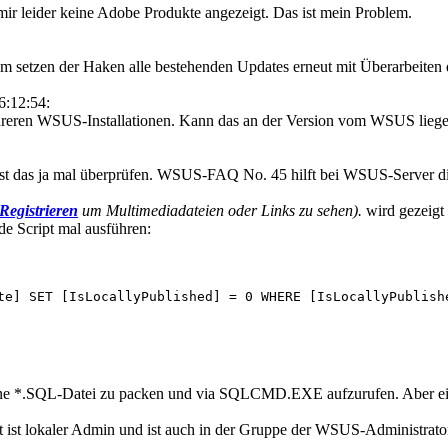
ir leider keine Adobe Produkte angezeigt. Das ist mein Problem.
m setzen der Haken alle bestehenden Updates erneut mit Überarbeiten 
6:12:54:
hreren WSUS-Installationen. Kann das an der Version vom WSUS lieg
st das ja mal überprüfen. WSUS-FAQ No. 45 hilft bei WSUS-Server die 
Registrieren
um Multimediadateien oder Links zu sehen).
wird gezeigt
e Script mal ausführen:
te] SET [IsLocallyPublished] = 0 WHERE [IsLocallyPublishe
 eine *.SQL-Datei zu packen und via SQLCMD.EXE aufzurufen. Aber eig
t ist lokaler Admin und ist auch in der Gruppe der WSUS-Administrat