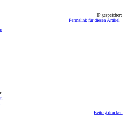
IP gespeichert
Permalink für diesen Artikel
en
rt
en
l
Beitrag drucken