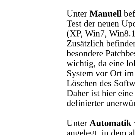
Unter
Manuell
bef
Test der neuen Upd
(XP, Win7, Win8
Zusätzlich befind
besondere Patchbe
wichtig, da eine l
System vor Ort im 
Löschen des Softw
Daher ist hier ein
definierter unerw
Unter
Automatik
angelegt, in dem a