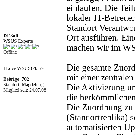
einlaufen. Die Teil
lokaler IT-Betreue
Standort Verantwo
Ort ausführen. Ein
DESoft
WSUS Experte
machen wir im WS
Offline
Die gesamte Zuord
I Love WSUS!<br />
mit
einer
zentrale
Beiträge: 702
Standort: Magdeburg
Die Aktivierung u
Mitglied seit: 24.07.08
die herkömmliche
Die Zuordnung z
(Standortreplika) 
automatisierten U