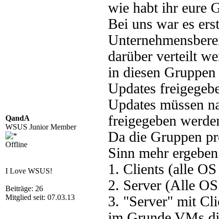
wie habt ihr eure
Bei uns war es ers
Unternehmensbereic
darüber verteilt w
in diesen Gruppen
Updates freigegebe
Updates müssen na
freigegeben werde
QandA
WSUS Junior Member
Da die Gruppen pr
Offline
Sinn mehr ergeben
1. Clients (alle 
I Love WSUS!
2. Server (Alle O
Beiträge: 26
Mitglied seit: 07.03.13
3. "Server" mit C
im Grunde VMs die