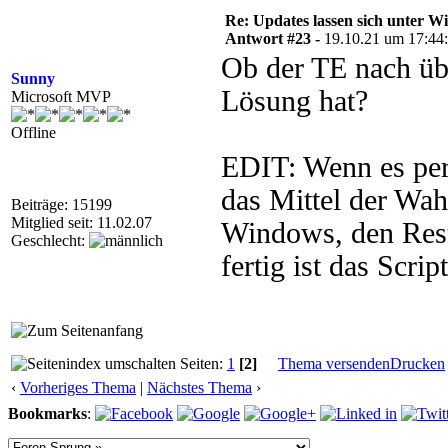
Re: Updates lassen sich unter Wi
Antwort #23 -
19.10.21 um 17:44
Ob der TE nach übe
Sunny
Lösung hat?
Microsoft MVP
Offline
EDIT: Wenn es per 
das Mittel der Wah
Beiträge: 15199
Mitglied seit: 11.02.07
Windows, den Rest
Geschlecht:
fertig ist das Script
Seiten:
1
[2]
Thema versenden
Drucken
‹
Vorheriges Thema
|
Nächstes Thema
›
Bookmarks
: