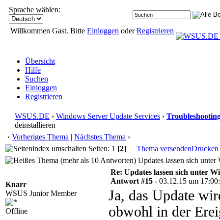
Sprache wählen:
Willkommen Gast. Bitte
Einloggen
oder
Registrieren
Übersicht
Hilfe
Suchen
Einloggen
Registrieren
WSUS.DE
›
Windows Server Update Services
›
Troubleshootin
deinstallieren
‹
Vorheriges Thema
|
Nächstes Thema
›
Seiten:
1
[2]
Thema versenden
Drucken
Updates lassen sich unter 
Re: Updates lassen sich unter Wi
Antwort #15 -
03.12.15 um 17:00
Knarr
Ja, das Update wir
WSUS Junior Member
obwohl in der Erei
Offline