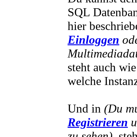
SQL Datenbank
hier beschrieb
Einloggen
od
Multimediadat
steht auch wi
welche Instanz
Und in
(Du m
Registrieren
u
zu sehen).
ste