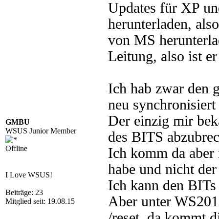
Updates für XP u
herunterladen, als
von MS herunterlad
Leitung, also ist e
Ich hab zwar den g
neu synchronisiert u
Der einzig mir bek
GMBU
WSUS Junior Member
des BITS abzubrec
Offline
Ich komm da aber n
habe und nicht der 
I Love WSUS!
Ich kann den BITs 
Beiträge: 23
Aber unter WS201
Mitglied seit: 19.08.15
/reset, da kommt d