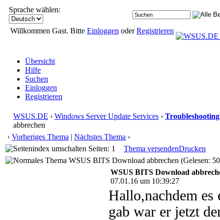
Sprache wählen:
Willkommen Gast. Bitte
Einloggen
oder
Registrieren
Übersicht
Hilfe
Suchen
Einloggen
Registrieren
WSUS.DE
›
Windows Server Update Services
›
Troubleshooting
abbrechen
‹
Vorheriges Thema
|
Nächstes Thema
›
Seiten: 1
Thema versenden
Drucken
WSUS BITS Download abbrechen (Gelesen: 50
WSUS BITS Download abbrech
07.01.16 um 10:39:27
Hallo,nachdem es 
gab war er jetzt d