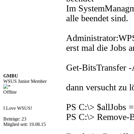
Im SystemManagmen
alle beendet sind.
Administrator:WPS
erst mal die Jobs a
Get-BitsTransfer -
GMBU
WSUS Junior Member
dann versucht zu l
Offline
PS C:\> $allJobs =
I Love WSUS!
PS C:\> Remove-Bi
Beiträge: 23
Mitglied seit: 19.08.15