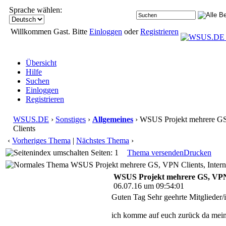
Sprache wählen:
Willkommen Gast. Bitte
Einloggen
oder
Registrieren
Übersicht
Hilfe
Suchen
Einloggen
Registrieren
WSUS.DE
›
Sonstiges
›
Allgemeines
› WSUS Projekt mehrere GS,
Clients
‹
Vorheriges Thema
|
Nächstes Thema
›
Seiten: 1
Thema versenden
Drucken
WSUS Projekt mehrere GS, VPN Clients, Interne
WSUS Projekt mehrere GS, VPN C
06.07.16 um 09:54:01
Guten Tag Sehr geehrte Mitglieder/
ich komme auf euch zurück da meine