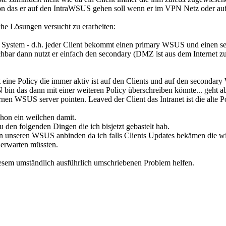
n das er auf den IntraWSUS gehen soll wenn er im VPN Netz oder auf e
che Lösungen versucht zu erarbeiten:
k System - d.h. jeder Client bekommt einen primary WSUS und einen
reichbar dann nutzt er einfach den secondary (DMZ ist aus dem Internet 
t eine Policy die immer aktiv ist auf den Clients und auf den secondar
bin das dann mit einer weiteren Policy überschreiben könnte... geht ab
rnen WSUS server pointen. Leaved der Client das Intranet ist die alte
schon ein weilchen damit.
 den folgenden Dingen die ich bisjetzt gebastelt hab.
n unseren WSUS anbinden da ich falls Clients Updates bekämen die wir
 erwarten müssten.
iesem umständlich ausführlich umschriebenen Problem helfen.