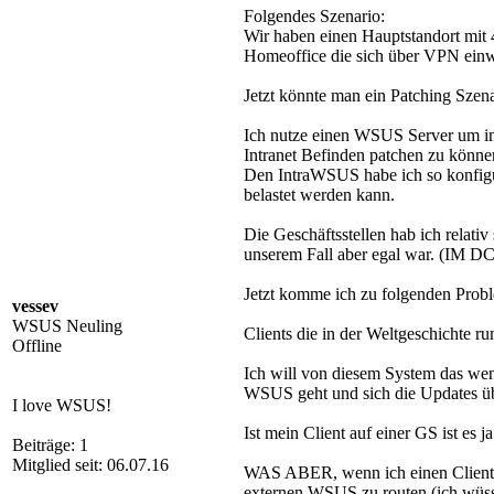
Folgendes Szenario:
Wir haben einen Hauptstandort mit 
Homeoffice die sich über VPN einwä
Jetzt könnte man ein Patching Szen
Ich nutze einen WSUS Server um im 
Intranet Befinden patchen zu könne
Den IntraWSUS habe ich so konfiguri
belastet werden kann.
Die Geschäftsstellen hab ich relativ
unserem Fall aber egal war. (IM 
Jetzt komme ich zu folgenden Prob
vessev
WSUS Neuling
Clients die in der Weltgeschichte r
Offline
Ich will von diesem System das wen
WSUS geht und sich die Updates übe
I love WSUS!
Ist mein Client auf einer GS ist es 
Beiträge: 1
Mitglied seit: 06.07.16
WAS ABER, wenn ich einen Client mi
externen WSUS zu routen (ich wüsst