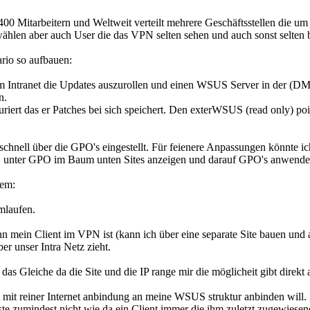
400 Mitarbeitern und Weltweit verteilt mehrere Geschäftsstellen die 
hlen aber auch User die das VPN selten sehen und auch sonst selten b
ario so aufbauen:
Intranet die Updates auszurollen und einen WSUS Server in der (DMZ)
n.
ert das er Patches bei sich speichert. Den exterWSUS (read only) poin
 schnell über die GPO's eingestellt. Für feienere Anpassungen könnte ic
DC unter GPO im Baum unten Sites anzeigen und darauf GPO's anwende
lem:
umlaufen.
n mein Client im VPN ist (kann ich über eine separate Site bauen und 
r unser Intra Netz zieht.
ja das Gleiche da die Site und die IP range mir die möglicheit gibt dire
t reiner Internet anbindung an meine WSUS struktur anbinden will. Er
e zumindest nicht wie da ein Client immer die ihm zuletzt zugewiese