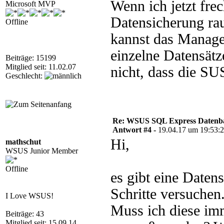
Wenn ich jetzt fre
Microsoft MVP
Datensicherung rau
Offline
kannst das Manage
einzelne Datensätz
Beiträge: 15199
Mitglied seit: 11.02.07
nicht, dass die SU
Geschlecht:
Re: WSUS SQL Express Datenba
Antwort #4 -
19.04.17 um 19:53:
Hi,
mathschut
WSUS Junior Member
Offline
es gibt eine Daten
Schritte versuche
I Love WSUS!
Muss ich diese im
Beiträge: 43
Mitglied seit: 15.09.14