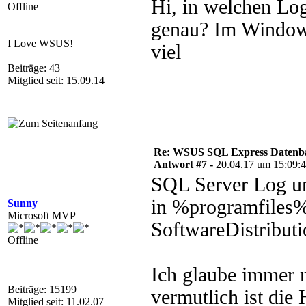
Hi, in welchen Lo
Offline
genau? Im Windows
I Love WSUS!
viel
Beiträge: 43
Mitglied seit: 15.09.14
Re: WSUS SQL Express Datenba
Antwort #7 -
20.04.17 um 15:09:
SQL Server Log u
in %programfiles%
Sunny
Microsoft MVP
SoftwareDistributi
Offline
Ich glaube immer n
Beiträge: 15199
vermutlich ist die
Mitglied seit: 11.02.07