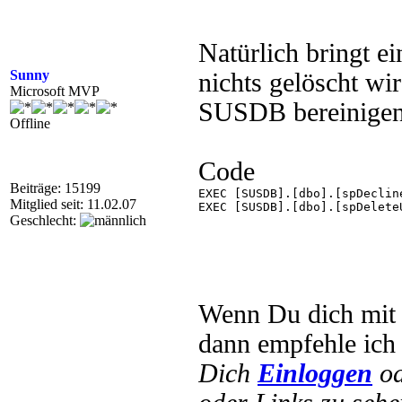
Natürlich bringt e
Sunny
nichts gelöscht wi
Microsoft MVP
SUSDB bereinigen,
Offline
Code
Beiträge: 15199
EXEC [SUSDB].[dbo].[spDeclin
Mitglied seit: 11.02.07
EXEC [SUSDB].[dbo].[spDelete
Geschlecht:
Wenn Du dich mit d
dann empfehle ich 
Dich
Einloggen
o