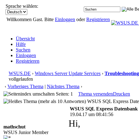
Sprache wählen:
Willkommen Gast. Bitte
Einloggen
oder
Registrieren
Übersicht
Hilfe
Suchen
Einloggen
Registrieren
WSUS.DE
›
Windows Server Update Services
›
Troubleshooting
vollgelaufen
‹
Vorheriges Thema
|
Nächstes Thema
›
Seiten: 1
Thema versenden
Drucken
WSUS SQL Express Datenb
WSUS SQL Express Datenbank v
19.04.17 um 08:41:56
Hi,
mathschut
WSUS Junior Member