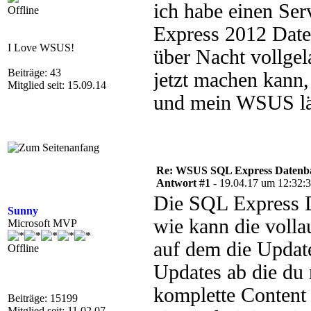
ich habe einen S
Offline
Express 2012 Daten
I Love WSUS!
über Nacht vollge
Beiträge: 43
jetzt machen kann,
Mitglied seit: 15.09.14
und mein WSUS lä
Re: WSUS SQL Express Datenba
Antwort #1 -
19.04.17 um 12:32:
Die SQL Express 
Sunny
wie kann die volla
Microsoft MVP
auf dem die Update
Offline
Updates ab die du 
komplette Content 
Beiträge: 15199
Mitglied seit: 11.02.07