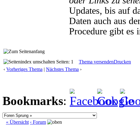
oder Links zu sehe
Updates, bis auf d
Daten auch aus de
Procedure gibt es
Seiten: 1
Thema versenden
Drucken
‹
Vorheriges Thema
|
Nächstes Thema
›
Bookmarks
:
« Übersicht
‹ Forum