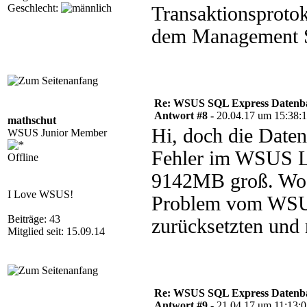
Geschlecht:
Transaktionsprotok
dem Management St
Re: WSUS SQL Express Datenba
Antwort #8 -
20.04.17 um 15:38:
mathschut
Hi, doch die Daten
WSUS Junior Member
Fehler im WSUS 
Offline
9142MB groß. Wo k
I Love WSUS!
Problem vom WSUS 
Beiträge: 43
zurücksetzten und 
Mitglied seit: 15.09.14
Re: WSUS SQL Express Datenba
Antwort #9 -
21.04.17 um 11:13: